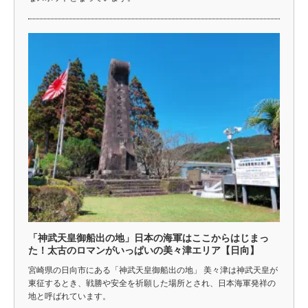
「神武天皇御船出の地」日本の海軍はここからはじまっ
た！太古のロマンがいっぱいの美々津エリア【日向】
宮崎県の日向市にある「神武天皇御船出の地」 美々津は神武天皇が
東征するとき、戦勝や安全を祈願した場所とされ、日本海軍発祥の
地と呼ばれています。