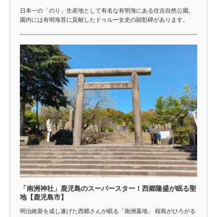
日本一の「のり」生産地として有名な有明海にある住吉自然公園。
園内には有明海苔に貢献したドゥルー女史の顕彰碑があります。
「南洲神社」鹿児島のスーパースター！西郷隆盛が眠る聖
地【鹿児島市】
明治維新を成し遂げた西郷さんが眠る「南洲墓地」 桜島がひろがる