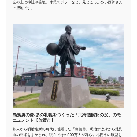
丘の上に神社や墓地、休憩スポットなど、見どころが多い西郷さん
の聖地です。
島義勇の像-あの札幌をつくった「北海道開拓の父」のモ
ニュメント【佐賀市】
幕末から明治維新の時代に活躍した「島義勇」明治新政府から北海
道の開拓をまかされ、現在では約200万人が暮らす札幌市の原型を