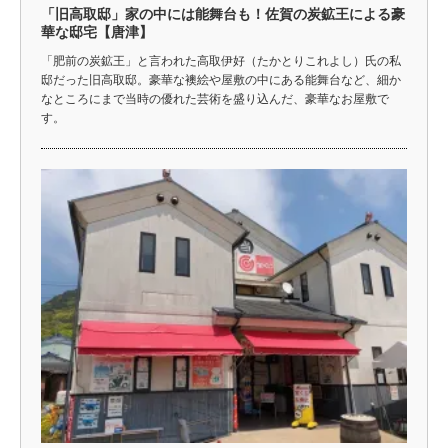
「旧高取邸」家の中には能舞台も！佐賀の炭鉱王による豪
華な邸宅【唐津】
「肥前の炭鉱王」と言われた高取伊好（たかとりこれよし）氏の私
邸だった旧高取邸。豪華な襖絵や屋敷の中にある能舞台など、細か
なところにまで当時の優れた芸術を盛り込んだ、豪華なお屋敷で
す。