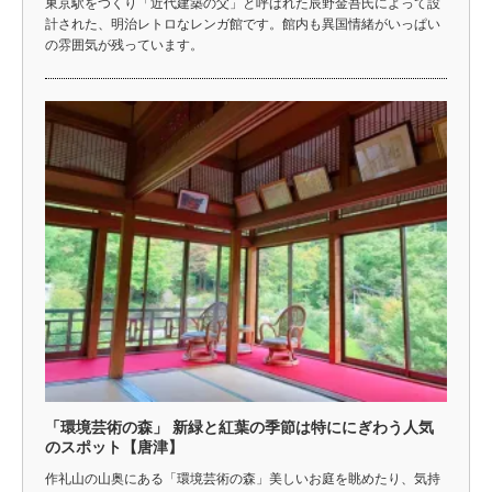
東京駅をつくり「近代建築の父」と呼ばれた辰野金吾氏によって設
計された、明治レトロなレンガ館です。館内も異国情緒がいっぱい
の雰囲気が残っています。
「環境芸術の森」 新緑と紅葉の季節は特ににぎわう人気
のスポット【唐津】
作礼山の山奥にある「環境芸術の森」美しいお庭を眺めたり、気持