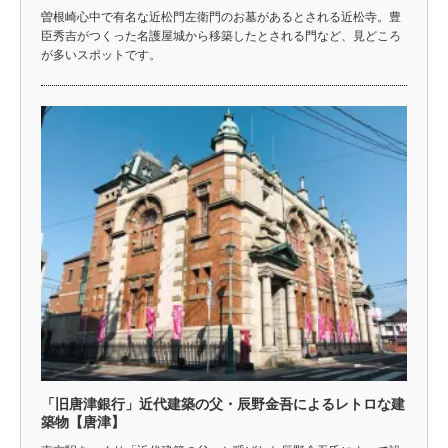
曽根崎心中で有名な近松門左衛門のお墓があるとされる近松寺。豊
臣秀吉がつくった名護屋城から移築したとされる門など、見どころ
が多いスポットです。
「旧唐津銀行」近代建築の父・辰野金吾によるレトロな建
築物【唐津】