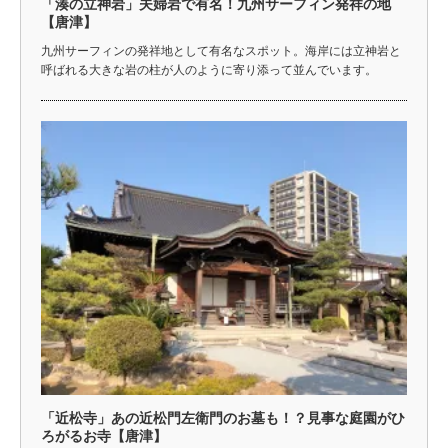
「湊の立神岩」夫婦岩で有名！九州サーフィン発祥の地
【唐津】
九州サーフィンの発祥地として有名なスポット。海岸には立神岩と
呼ばれる大きな岩の柱が人のように寄り添って並んでいます。
「近松寺」あの近松門左衛門のお墓も！？見事な庭園がひ
ろがるお寺【唐津】