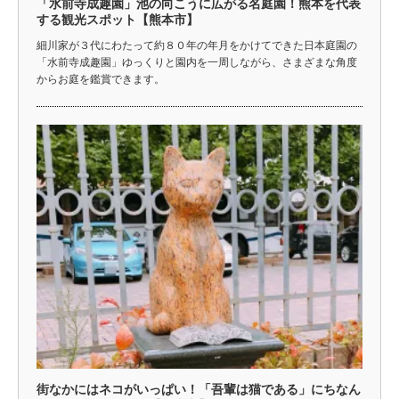
「水前寺成趣園」池の向こうに広がる名庭園！熊本を代表
する観光スポット【熊本市】
細川家が３代にわたって約８０年の年月をかけてできた日本庭園の
「水前寺成趣園」ゆっくりと園内を一周しながら、さまざまな角度
からお庭を鑑賞できます。
街なかにはネコがいっぱい！「吾輩は猫である」にちなん