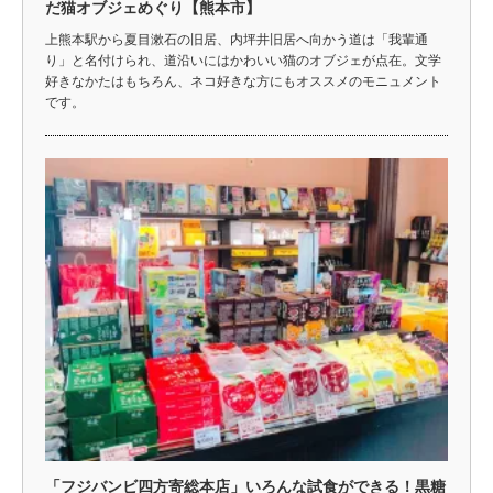
だ猫オブジェめぐり【熊本市】
上熊本駅から夏目漱石の旧居、内坪井旧居へ向かう道は「我輩通
り」と名付けられ、道沿いにはかわいい猫のオブジェが点在。文学
好きなかたはもちろん、ネコ好きな方にもオススメのモニュメント
です。
「フジバンビ四方寄総本店」いろんな試食ができる！黒糖