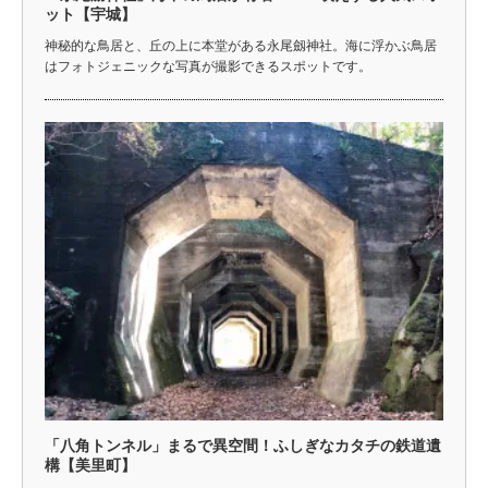
ット【宇城】
神秘的な鳥居と、丘の上に本堂がある永尾劔神社。海に浮かぶ鳥居
はフォトジェニックな写真が撮影できるスポットです。
「八角トンネル」まるで異空間！ふしぎなカタチの鉄道遺
構【美里町】