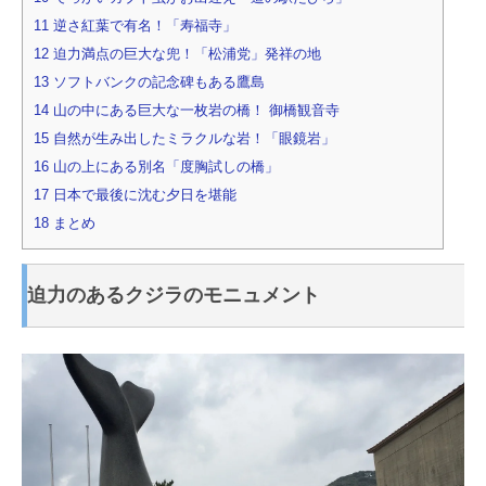
11
逆さ紅葉で有名！「寿福寺」
12
迫力満点の巨大な兜！「松浦党」発祥の地
13
ソフトバンクの記念碑もある鷹島
14
山の中にある巨大な一枚岩の橋！ 御橋観音寺
15
自然が生み出したミラクルな岩！「眼鏡岩」
16
山の上にある別名「度胸試しの橋」
17
日本で最後に沈む夕日を堪能
18
まとめ
迫力のあるクジラのモニュメント