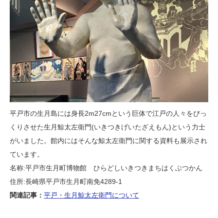
平戸市の生月島には身長2m27cmという巨体で江戸の人々をびっ
くりさせた生月鯨太左衛門(いきつきげいたざえもん)という力士
がいました。館内にはそんな鯨太左衛門に関する資料も展示され
ています。
名称:平戸市生月町博物館 ひらどしいきつきまちはくぶつかん
住所:長崎県平戸市生月町南免4289-1
関連記事：
平戸・生月鯨太左衛門について