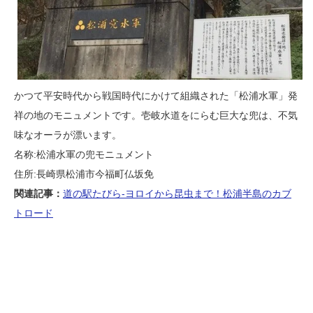
かつて平安時代から戦国時代にかけて組織された「松浦水軍」発
祥の地のモニュメントです。壱岐水道をにらむ巨大な兜は、不気
味なオーラが漂います。
名称:松浦水軍の兜モニュメント
住所:長崎県松浦市今福町仏坂免
関連記事：
道の駅たびら-ヨロイから昆虫まで！松浦半島のカブ
トロード