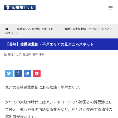
Home
県北エリア
,
佐世保
,
長崎
,
平戸
【長崎】佐世保北部・平戸エリアの見どこ
ろスポット
【長崎】佐世保北部・平戸エリアの見どころスポット
県北エリア
,
佐世保
,
長崎
,
平戸
九州の長崎県北西部にある松浦・平戸エリア。
かつての大航海時代にはアジアやヨーロッパ諸国との貿易港とし
て栄え、教会や異国情緒な街並みなど、和と洋が交差する独特の
雰囲気が漂います。