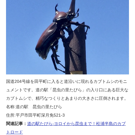
国道204号線を田平町に入ると道沿いに現れるカブトムシのモニ
ュメントです。道の駅「昆虫の里たびら」の入り口にある巨大な
カブトムシで、精巧なつくりとあまりの大きさに圧倒されます。
名称:道の駅 昆虫の里たびら
住所:平戸市田平町深月免521-3
関連記事：
道の駅たびら-ヨロイから昆虫まで！松浦半島のカブ
トロード