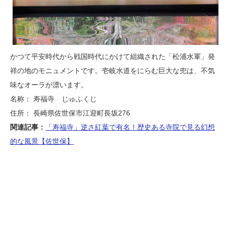
かつて平安時代から戦国時代にかけて組織された「松浦水軍」発
祥の地のモニュメントです。壱岐水道をにらむ巨大な兜は、不気
味なオーラが漂います。
名称： 寿福寺 じゅふくじ
住所： 長崎県佐世保市江迎町長坂276
関連記事：
「寿福寺」逆さ紅葉で有名！歴史ある寺院で見る幻想
的な風景【佐世保】