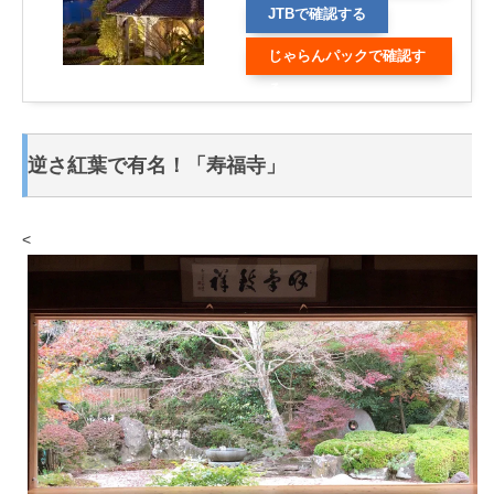
る
JTBで確認する
じゃらんパックで確認す
る
逆さ紅葉で有名！「寿福寺」
<