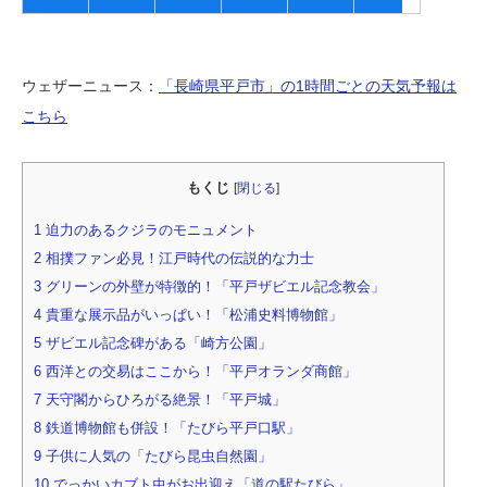
ウェザーニュース：
「長崎県平戸市」の1時間ごとの天気予報は
こちら
もくじ
[
閉じる
]
1
迫力のあるクジラのモニュメント
2
相撲ファン必見！江戸時代の伝説的な力士
3
グリーンの外壁が特徴的！「平戸ザビエル記念教会」
4
貴重な展示品がいっぱい！「松浦史料博物館」
5
ザビエル記念碑がある「崎方公園」
6
西洋との交易はここから！「平戸オランダ商館」
7
天守閣からひろがる絶景！「平戸城」
8
鉄道博物館も併設！「たびら平戸口駅」
9
子供に人気の「たびら昆虫自然園」
10
でっかいカブト虫がお出迎え「道の駅たびら」