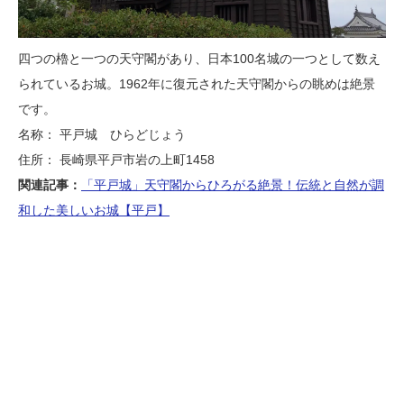
四つの櫓と一つの天守閣があり、日本100名城の一つとして数え
られているお城。1962年に復元された天守閣からの眺めは絶景
です。
名称： 平戸城 ひらどじょう
住所： 長崎県平戸市岩の上町1458
関連記事：
「平戸城」天守閣からひろがる絶景！伝統と自然が調
和した美しいお城【平戸】