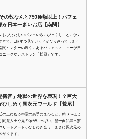
-その数なんと750種類以上！パフェ
類が日本一多いお店【南関】
くおびただしいパフェの数にびっくり！とにかく
すぎて、1個ずつ見ていくとかなり迷ってしまう
南関インターの近くにあるパフェのメニューが日
ユニークなレストラン「松風」です。
尾観音」地獄の世界を表現！？巨大
がひしめく異次元ワールド【荒尾】
丘の上にある本堂の裏手にまわると、約６ｍほど
な閻魔大王や鬼の像がいっぱい。壁一面に黒っぽ
クリートアートがひしめき合う、まさに異次元の
広がります。