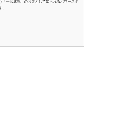
う「一念成就」のお寺として知られるパワースポ
す。