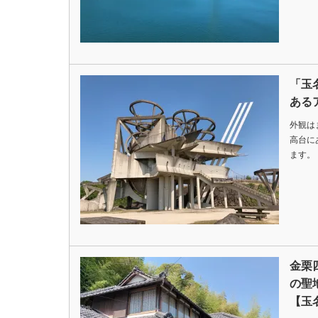
「玉
ある
外観は
高台に
ます。
金栗
の聖
【玉