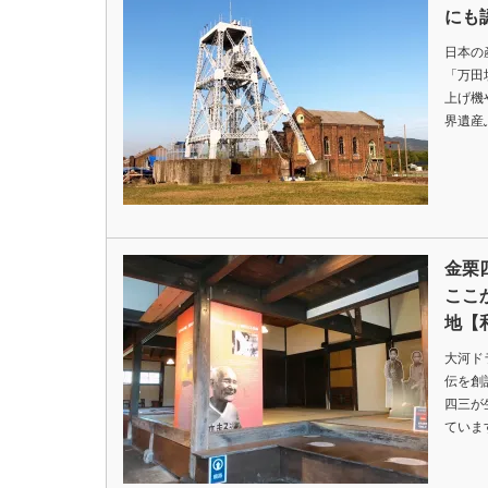
にも
日本の
「万田
上げ機
界遺産
金栗
ここ
地【
大河ド
伝を創
四三が
ていま