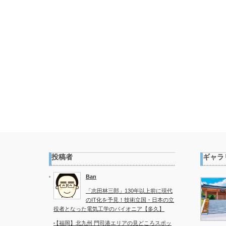
投稿者
ギャラ
Ban
「志田林三郎」130年以上前に現代
のIT化を予見！技術立国・日本の立
役者となった電気工学のパイオニア【多久】
【福岡】北九州 門司港エリアの見どころスポッ