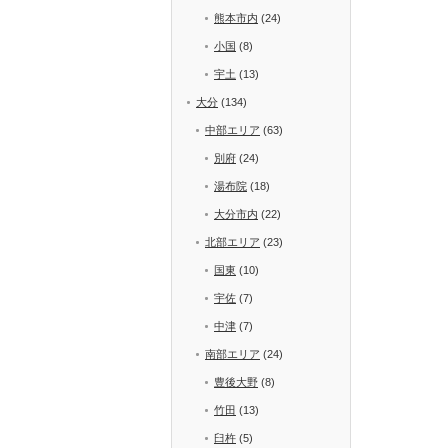
熊本市内
(24)
小国
(8)
宇土
(13)
大分
(134)
中部エリア
(63)
別府
(24)
湯布院
(18)
大分市内
(22)
北部エリア
(23)
国東
(10)
宇佐
(7)
中津
(7)
南部エリア
(24)
豊後大野
(8)
竹田
(13)
臼杵
(5)