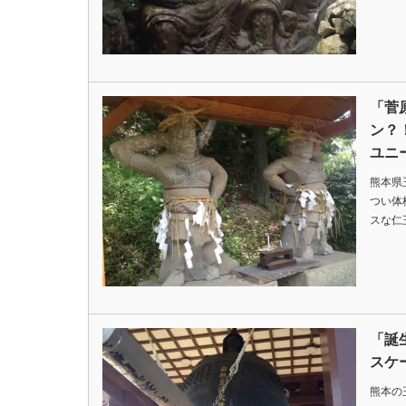
「菅
ン？
ユニ
熊本県
つい体
スな仁
「誕
スケ
熊本の