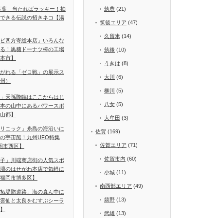
葉葉」当たればラッキー！抽
筑豊
(21)
できる伝説の招きネコ【湯
筑後エリア
(47)
久留米
(14)
ビ四方寄総本店」いろんな
る！黒糖ドーナツ棒の工場
筑後
(10)
本市】
うきは
(8)
がれる「ゼロ戦」の展示ス
大川
(6)
州）
柳川
(5)
」天孫降臨はここからはじ
八女
(5)
本の山中にあるパワースポ
山都】
大牟田
(3)
リニック」糸島の海沿いに
佐賀
(169)
の宇宙船！九州UFO特集
佐賀エリア
(71)
岡市西区】
佐賀市内
(60)
子」川端商店街の人気スポ
壇のはせがわ本店で気軽に
小城
(11)
福岡市博多区】
南西部エリア
(49)
拓堤防道路」海の真ん中に
嬉野
(13)
雲仙と太良をむすぶシーラ
】
武雄
(13)