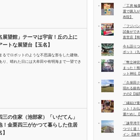
「工房 輪
選で購入が
布院】
「フジバン
試食ができ
名展望館」テーマは宇宙！丘の上に
直営店【熊
アートな展望台【玉名】
今も語りつ
ポット（九
まるでロボットのような不思議な形をした建物。
あり、晴れた日には大牟田や有明海まで一望でき
「幣立神宮
まった！熊
ット神社【
「久保田ク
現れる銀色
その2【福
「縁結び童
ット！お仏
運だめし【
四三の住家（池部家）「いだてん」
「諫早湾干
地！金栗四三がかつて暮らした住居
つづく道！
名】
イン【諫早