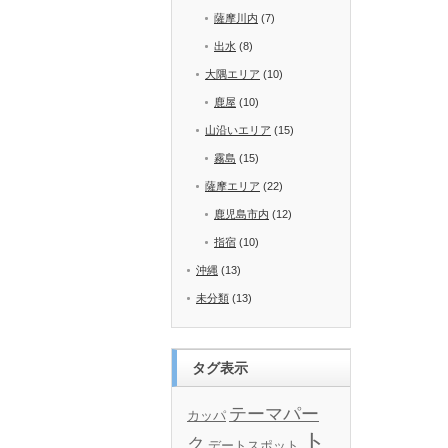
薩摩川内
(7)
出水
(8)
大隅エリア
(10)
鹿屋
(10)
山沿いエリア
(15)
霧島
(15)
薩摩エリア
(22)
鹿児島市内
(12)
指宿
(10)
沖縄
(13)
未分類
(13)
タグ表示
テーマパー
カッパ
ト
ク
デートスポット