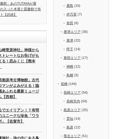
書館」あのTUTAYAが運
鹿島
(10)
の入った本屋と図書館で有
伊万里
(7)
ト【武雄】
有田
(6)
唐津エリア
(36)
唐津
(22)
呼子
(14)
山崎菅原神社」神様から
ストレートなお告げがも
東部エリア
(17)
える！恋みくじ【熊本
】
神崎
(12)
鳥栖
(5)
西都原考古博物館」古代
長崎
(144)
ロマンがよみがえる！臨
感あふれる最新ミュージ
長崎エリア
(54)
ム【西都】
長崎市内
(54)
るでエイリアン！？有明
島原エリア
(25)
のユニークな珍魚「ワラ
雲仙
(14)
ボ」【佐賀市】
島原
(12)
県北エリア
(51)
薦神社」池の中にある鳥