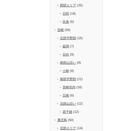
西部エリア
(25)
日田
(19)
玖珠
(6)
宮崎
(56)
北部平野部
(15)
延岡
(7)
日向
(9)
南部山沿い
(8)
小林
(8)
南部平野部
(21)
宮崎市内
(16)
日南
(6)
北部山沿い
(12)
高千穂
(12)
鹿児島
(60)
北部エリア
(14)