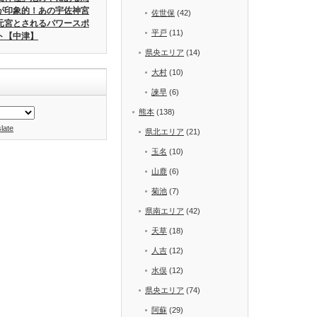
が印象的！あの宇佐神宮
佐世保
(42)
元宮とされるパワースポ
平戸
(11)
ト【中津】
県央エリア
(14)
大村
(10)
諫早
(6)
熊本
(138)
late
県北エリア
(21)
玉名
(10)
山鹿
(6)
菊池
(7)
県南エリア
(42)
天草
(18)
人吉
(12)
水俣
(12)
県央エリア
(74)
阿蘇
(29)