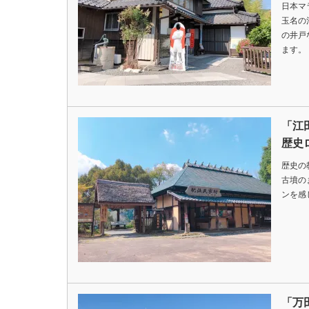
日本マ
玉名の
の井戸
ます。
「江
歴史
歴史の
古墳の
ンを感
「万