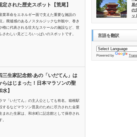
認定された歴史スポット【荒尾】
居
の
産業革命をエネルギー面で支えた重要な施設の
ッ
坑」廃墟感のあるノスタルジックな外観や、巻き
や櫓に代表される壮大なスケールの施設など、世
ふさわしい見どころいっぱいのスポットです。
言語を翻訳
Powered by
Trans
四三生家記念館-あの「いだてん」は
からはじまった！日本マラソンの聖
和水】
ラマ「いだてん」の主人公としても有名。箱根駅
設するなどマラソン普及のために尽力された金栗
生まれた生家は、和水町に記念館として保存され
す。