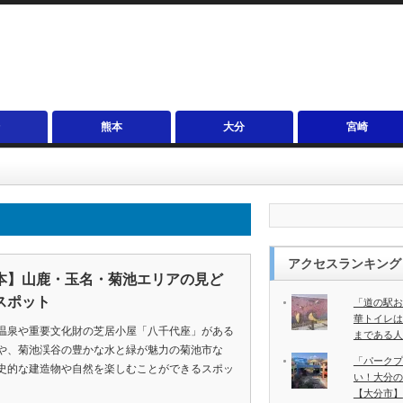
熊本
大分
宮崎
アクセスランキング
本】山鹿・玉名・菊池エリアの見ど
スポット
「道の駅お
華トイレは
温泉や重要文化財の芝居小屋「八千代座」がある
まである人
や、菊池渓谷の豊かな水と緑が魅力の菊池市な
「パークプ
史的な建造物や自然を楽しむことができるスポッ
い！大分の
。
【大分市】