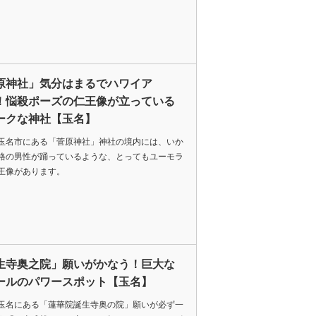
原神社」気分はまるでハワイア
！悩殺ポーズの仁王像が立っている
ークな神社【玉名】
玉名市にある「菅原神社」神社の境内には、いか
格の男性が踊っているような、とってもユーモラ
王像があります。
生寺奥之院」願いがかなう！巨大な
ールのパワースポット【玉名】
玉名にある「蓮華院誕生寺奥の院」願いが必ず一