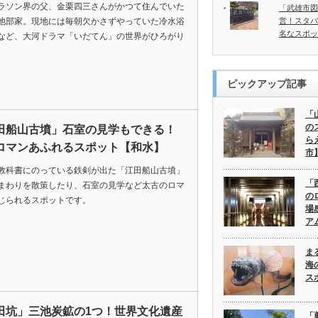
ラソン界の父、金栗四三さんがかつて住んでいた
「武雄市図
池部家。現地には毎朝欠かさずやっていた冷水浴
営！スタバ
名なスポッ
など、大河ドラマ「いだてん」の世界がひろがり
ピックアップ記事
「
の
田船山古墳」石室の見学もできる！
ら
ロマンあふれるスポット【和水】
市
教科書にのっている鉄剣が出た「江田船山古墳」
「
まわりを散策したり、石室の見学など太古のロマ
の
じられるスポットです。
場
ア
ま
海
ス
田坑」三池炭鉱の1つ！世界文化遺産
「