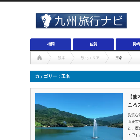
福岡
佐賀
長崎
熊本
県北エリア
玉名
カテゴリー：玉名
【熊
ころ
良質な
山鹿市
ど、歴
トです