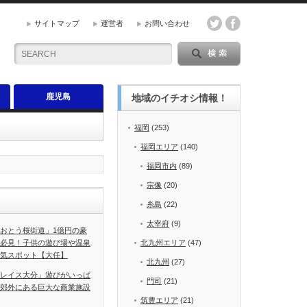
サイトマップ
運営者
お問い合わせ
鹿児島
地域のイチオシ情報！
福岡
(253)
福岡エリア
(140)
福岡市内
(89)
宗像
(20)
糸島
(22)
太宰府
(9)
おとう桜街道」1億円の豪
必見！子供の遊び場や温泉
北九州エリア
(47)
気スポット【大任】
北九州
(27)
レイス大分」遊びがいっぱ
門司
(21)
郊外にある巨大な商業施設
筑豊エリア
(21)