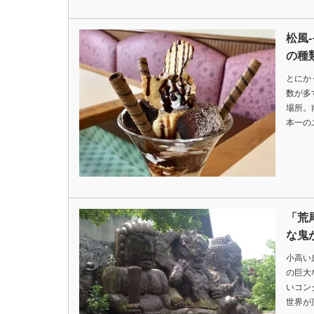
松風
の種
とにか
数が多
場所。
本一の
「荒
な鬼
小高い
の巨大
いコン
世界が