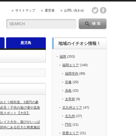
サイトマップ
運営者
お問い合わせ
鹿児島
地域のイチオシ情報！
福岡
(253)
福岡エリア
(140)
福岡市内
(89)
宗像
(20)
糸島
(22)
太宰府
(9)
おとう桜街道」1億円の豪
必見！子供の遊び場や温泉
北九州エリア
(47)
気スポット【大任】
北九州
(27)
レイス大分」遊びがいっぱ
門司
(21)
郊外にある巨大な商業施設
筑豊エリア
(21)