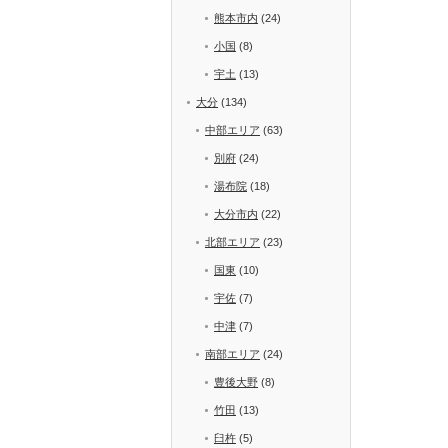
熊本市内
(24)
小国
(8)
宇土
(13)
大分
(134)
中部エリア
(63)
別府
(24)
湯布院
(18)
大分市内
(22)
北部エリア
(23)
国東
(10)
宇佐
(7)
中津
(7)
南部エリア
(24)
豊後大野
(8)
竹田
(13)
臼杵
(5)