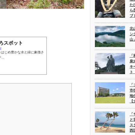
た
ら
ブ
北
ン
山
ろスポット
l
をはじめ豊かな水と緑に象徴さ
「
が…
泉
キ
ト
「
市
地
【
「
と
ス
西