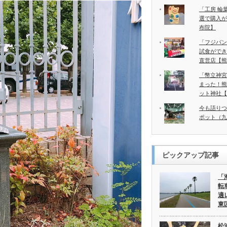
「工房 輪
選で購入が
布院】
「フジバン
試食ができ
直営店【熊
「幣立神宮
まった！熊
ット神社【
今も語りつ
ポット（九
ピックアップ記事
「
転
適
東
松