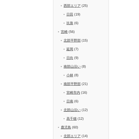
西部エリア
(25)
日田
(19)
玖珠
(6)
宮崎
(56)
北部平野部
(15)
延岡
(7)
日向
(9)
南部山沿い
(8)
小林
(8)
南部平野部
(21)
宮崎市内
(16)
日南
(6)
北部山沿い
(12)
高千穂
(12)
鹿児島
(60)
北部エリア
(14)