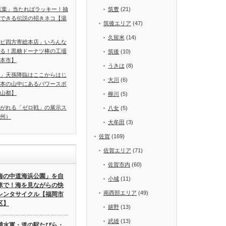
葉葉」当たればラッキー！抽
筑豊
(21)
できる伝説の招きネコ【湯
筑後エリア
(47)
久留米
(14)
ビ四方寄総本店」いろんな
る！黒糖ドーナツ棒の工場
筑後
(10)
本市】
うきは
(8)
」天孫降臨はここからはじ
大川
(6)
本の山中にあるパワースポ
山都】
柳川
(5)
がれる「ゼロ戦」の展示ス
八女
(5)
州）
大牟田
(3)
佐賀
(169)
佐賀エリア
(71)
佐賀市内
(60)
海の中道海浜公園」を自
小城
(11)
車で！海を見ながらの快
南西部エリア
(49)
レンタサイクル【福岡市
区】
嬉野
(13)
武雄
(13)
浦水軍・道の駅たびら・