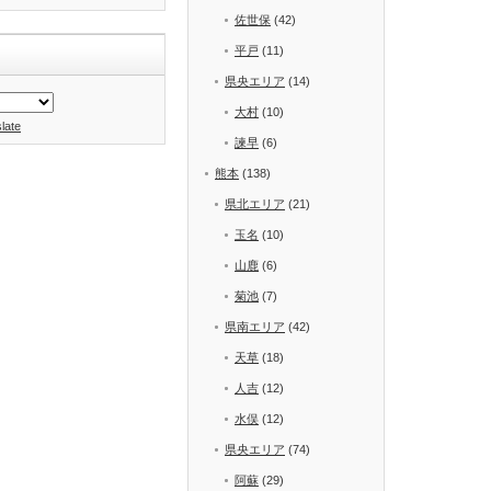
佐世保
(42)
平戸
(11)
県央エリア
(14)
大村
(10)
late
諫早
(6)
熊本
(138)
県北エリア
(21)
玉名
(10)
山鹿
(6)
菊池
(7)
県南エリア
(42)
天草
(18)
人吉
(12)
水俣
(12)
県央エリア
(74)
阿蘇
(29)