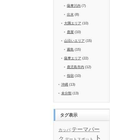
薩摩川内
(7)
出水
(8)
大隅エリア
(10)
鹿屋
(10)
山沿いエリア
(15)
霧島
(15)
薩摩エリア
(22)
鹿児島市内
(12)
指宿
(10)
沖縄
(13)
未分類
(13)
タグ表示
テーマパー
カッパ
ト
ク
デートスポット