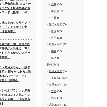
びら昆虫自然館-ヨロイか
鹿島
(10)
昆虫まで！松浦半島のカ
伊万里
(7)
トロード【松浦・田平】
有田
(6)
山湖のまわりをサイクリ
唐津エリア
(36)
グ！「レイクサイド北
」【佐賀市】
唐津
(22)
呼子
(14)
和泉式部公園」巨大な和
東部エリア
(17)
式部像がお出迎え！草ス
神崎
(12)
ーもできる遊びのスポッ
【嬉野】
鳥栖
(5)
長崎
(144)
コレモおおむら」「諫早
長崎エリア
(54)
役所」 街なかにあるご当
仕様のハートストーン
長崎市内
(54)
大村】【諫早】
島原エリア
(25)
ヤシの木ブランコ」糸島
雲仙
(14)
言えばココ！人気のイン
島原
(12)
タ映えスポット【福岡市
区】
県北エリア
(51)