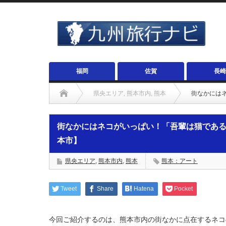
福岡
佐賀
長崎
県央エリア
,
熊本市内
,
熊本
街なかには
街なかにはネコがいっぱい！「吾輩は猫であ
本市】
県央エリア
,
熊本市内
,
熊本
熊本：アート
Tweet
Share
Hatena
Pocket
今回ご紹介するのは、熊本市内の街なかに点在するネコ