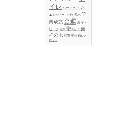
イレ
ハートのオブジ
学
ェ
名水
レジャー・体験
金運
業成就
海岸・
聖地・発
ビーチ
温泉
祥の地
閲覧注意
面白ス
ポット