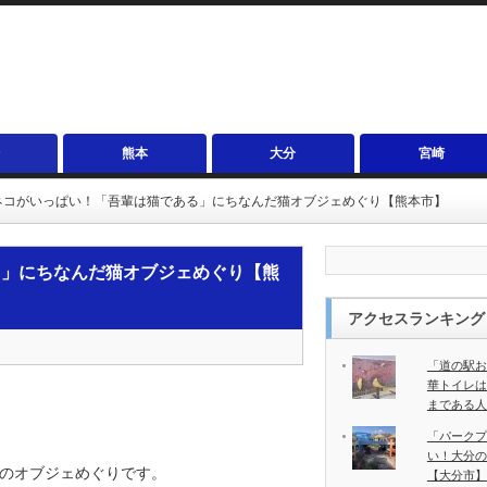
熊本
大分
宮崎
ネコがいっぱい！「吾輩は猫である」にちなんだ猫オブジェめぐり【熊本市】
る」にちなんだ猫オブジェめぐり【熊
アクセスランキング
「道の駅お
華トイレは
まである人
「パークプ
い！大分の
のオブジェめぐりです。
【大分市】