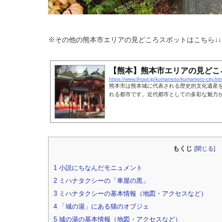
※その他の熊本市エリアの見どころスポットはこちら↓↓
【熊本】熊本市エリアの見どこ
https://www.9navi.jp/kumamoto/kumamoto-city.htm
熊本市は熊本城に代表される歴史的文化遺産
れる都市です。近代都市としての多彩な魅力
もくじ
[
閉じる
]
1
小説にちなんだモニュメント
2
ミハナタクシーの「車屋の黒」
3
ミハナタクシーの基本情報（地図・アクセスなど）
4
「城の湯」にある猫のオブジェ
5
城の湯の基本情報（地図・アクセスなど）