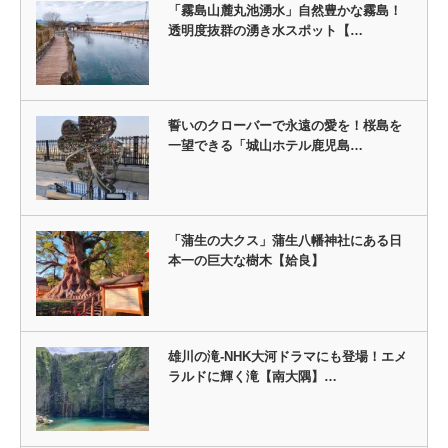
「霧島山麓丸池湧水」自然豊かな霧島！
透明度抜群の湧き水スポット【…
誓いのクローバーで永遠の愛を！桜島を
一望できる「城山ホテル鹿児島…
「蒲生の大クス」蒲生八幡神社にある日
本一の巨大な樹木【姶良】
雄川の滝-NHK大河ドラマにも登場！エメ
ラルドに輝く滝【南大隅】…