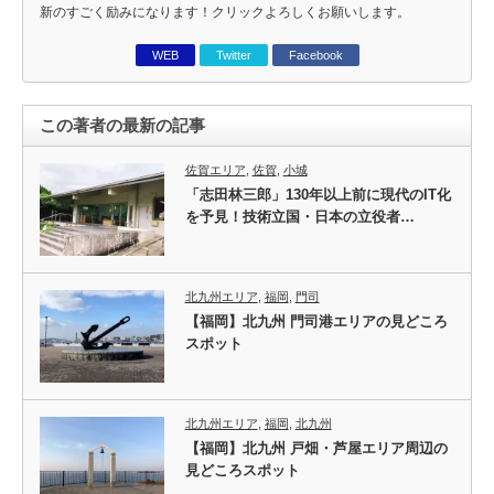
新のすごく励みになります！クリックよろしくお願いします。
WEB
Twitter
Facebook
この著者の最新の記事
佐賀エリア
,
佐賀
,
小城
「志田林三郎」130年以上前に現代のIT化
を予見！技術立国・日本の立役者…
北九州エリア
,
福岡
,
門司
【福岡】北九州 門司港エリアの見どころ
スポット
北九州エリア
,
福岡
,
北九州
【福岡】北九州 戸畑・芦屋エリア周辺の
見どころスポット