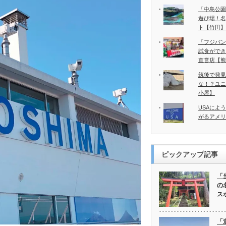
「中島公園
遊び場！名
ト【竹田】
「フジバン
試食ができ
直営店【熊
筑後で発見
な！？ユニ
小屋】
USAによ
がるアメリ
ピックアップ記事
「
の
ス
「