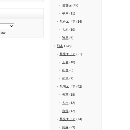
佐世保
(42)
平戸
(11)
県央エリア
(14)
大村
(10)
late
諫早
(6)
熊本
(138)
県北エリア
(21)
玉名
(10)
山鹿
(6)
菊池
(7)
県南エリア
(42)
天草
(18)
人吉
(12)
水俣
(12)
県央エリア
(74)
阿蘇
(29)