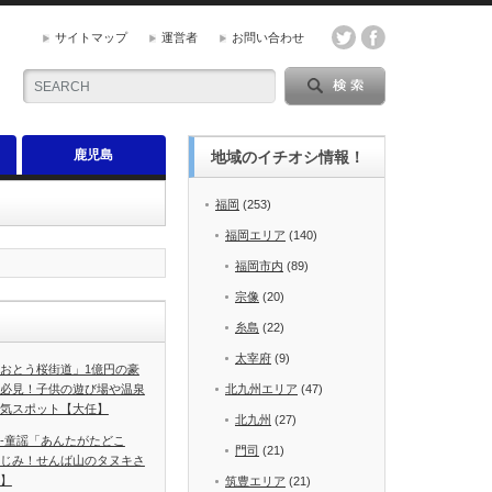
サイトマップ
運営者
お問い合わせ
鹿児島
地域のイチオシ情報！
福岡
(253)
福岡エリア
(140)
福岡市内
(89)
宗像
(20)
糸島
(22)
太宰府
(9)
おとう桜街道」1億円の豪
必見！子供の遊び場や温泉
北九州エリア
(47)
気スポット【大任】
北九州
(27)
-童謡「あんたがたどこ
門司
(21)
じみ！せんば山のタヌキさ
】
筑豊エリア
(21)