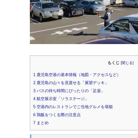
もくじ
[
閉じる
]
1
鹿児島空港の基本情報（地図・アクセスなど）
2
鹿児島の山々を見渡せる「展望デッキ」
3
バスの待ち時間にぴったりの「足湯」
4
航空展示室「ソラステージ」
5
空港内のレストランでご当地グルメを堪能
6
鶏飯をつくる際の注意点
7
まとめ