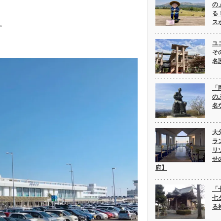
の
る
ス
。
ユ
そ
名
「
の
名
大
ラ
リ
せ
府】
「
七
る