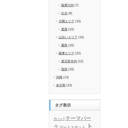
薩摩川内
(7)
出水
(8)
大隅エリア
(10)
鹿屋
(10)
山沿いエリア
(15)
霧島
(15)
薩摩エリア
(22)
鹿児島市内
(12)
指宿
(10)
沖縄
(13)
未分類
(13)
タグ表示
テーマパー
カッパ
ト
ク
デートスポット