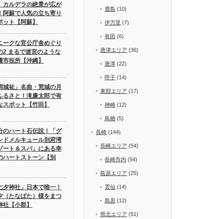
」カルデラの絶景が広が
鹿島
(10)
！阿蘇で人気の立ち寄り
ポット【阿蘇】
伊万里
(7)
有田
(6)
ニークな官公庁舎めぐり
唐津エリア
(36)
の2 まるで迷宮のような
護市役所【沖縄】
唐津
(22)
呼子
(14)
岡城祉」名曲・荒城の月
東部エリア
(17)
ふるさと！滝廉太郎で有
なスポット【竹田】
神崎
(12)
鳥栖
(5)
分のハート石伝説！「グ
長崎
(144)
ンドメルキュール別府湾
長崎エリア
(54)
ゾート＆スパ」にある幸
のハートストーン【別
長崎市内
(54)
島原エリア
(25)
七夕神社」日本で唯一！
雲仙
(14)
夕（たなばた）様をまつ
島原
(12)
神社【小郡】
県北エリア
(51)