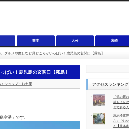
熊本
大分
宮崎
港」グルメや癒しなど見どころがいっぱい！鹿児島の玄関口【霧島】
いっぱい！鹿児島の玄関口【霧島】
島：ショップ・お土産
アクセスランキング
「道の駅お
華トイレは
まである人
洗馬橋電停
島空港」です。
さ」でおな
ん【熊本市