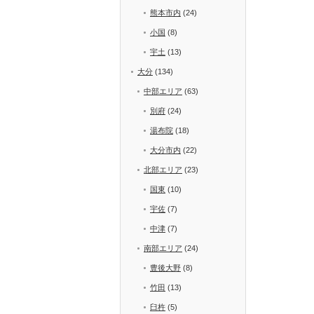
熊本市内
(24)
小国
(8)
宇土
(13)
大分
(134)
中部エリア
(63)
別府
(24)
湯布院
(18)
大分市内
(22)
北部エリア
(23)
国東
(10)
宇佐
(7)
中津
(7)
南部エリア
(24)
豊後大野
(8)
竹田
(13)
臼杵
(5)