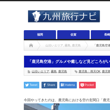
福岡
佐賀
長崎
山沿いエリア
,
霧島
,
鹿児島
「鹿児島空
「鹿児島空港」グルメや癒しなど見どころが
山沿いエリア
,
霧島
,
鹿児島
鹿児島：雨天OK
,
鹿児
Tweet
Share
Hatena
Pocket
今回やってきたのは、鹿児島における空の玄関口「鹿児