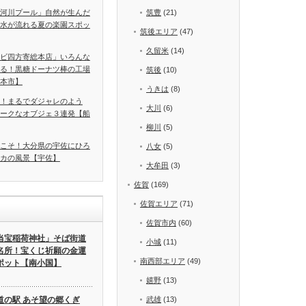
河川プール」自然が生んだ
筑豊
(21)
水が流れる夏の楽園スポッ
筑後エリア
(47)
久留米
(14)
ビ四方寄総本店」いろんな
る！黒糖ドーナツ棒の工場
筑後
(10)
本市】
うきは
(8)
！まるでダジャレのよう
大川
(6)
ークなオブジェ３連発【船
柳川
(5)
うこそ！大分県の宇佐にひろ
八女
(5)
カの風景【宇佐】
大牟田
(3)
佐賀
(169)
佐賀エリア
(71)
佐賀市内
(60)
当宝稲荷神社」そば街道
小城
(11)
名所！宝くじ祈願の金運
南西部エリア
(49)
ポット【南小国】
嬉野
(13)
道の駅 あそ望の郷くぎ
武雄
(13)