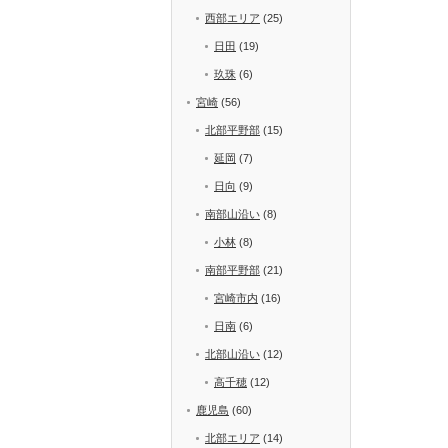
西部エリア
(25)
日田
(19)
玖珠
(6)
宮崎
(56)
北部平野部
(15)
延岡
(7)
日向
(9)
南部山沿い
(8)
小林
(8)
南部平野部
(21)
宮崎市内
(16)
日南
(6)
北部山沿い
(12)
高千穂
(12)
鹿児島
(60)
北部エリア
(14)