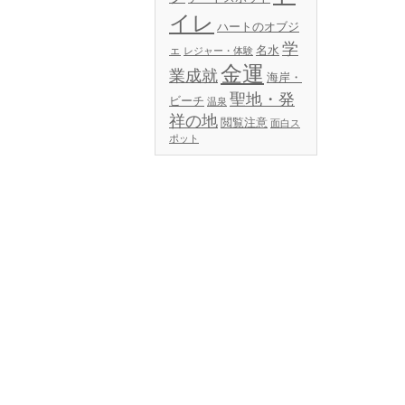
イレ
ハートのオブジ
学
ェ
名水
レジャー・体験
金運
業成就
海岸・
聖地・発
ビーチ
温泉
祥の地
閲覧注意
面白ス
ポット