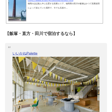
https://www.9navi.jp/fukuoka-iizuka.html
福岡のほぼ真ん中に位置する筑豊エリア。福岡県の田川や飯塚はかつて筑豊炭田
によって栄えていた場所で、今でも石炭の…
【飯塚・直方・田川で宿泊するなら】
いいかねPalette