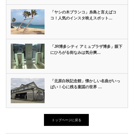
「ヤシの木ブランコ」糸島と言えばコ
コ！人気のインスタ映えスポット…
「JR博多シティ アミュプラザ博多」眼下
にひろがる街なみは気分爽…
「北原白秋記念館」懐かしい名曲がいっ
ぱい！心に残る童謡の世界 …
トップページに戻る