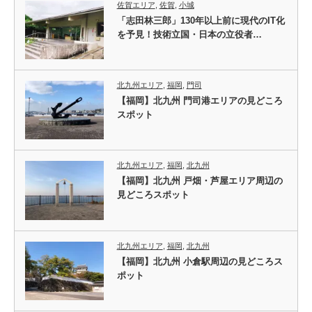
佐賀エリア
,
佐賀
,
小城
「志田林三郎」130年以上前に現代のIT化
を予見！技術立国・日本の立役者…
北九州エリア
,
福岡
,
門司
【福岡】北九州 門司港エリアの見どころ
スポット
北九州エリア
,
福岡
,
北九州
【福岡】北九州 戸畑・芦屋エリア周辺の
見どころスポット
北九州エリア
,
福岡
,
北九州
【福岡】北九州 小倉駅周辺の見どころス
ポット