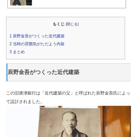
もくじ
[
閉じる
]
1
辰野金吾がつくった近代建築
2
当時の雰囲気がただよう内装
3
まとめ
辰野金吾がつくった近代建築
この旧唐津銀行は「近代建築の父」と呼ばれた辰野金吾氏によっ
て設計されました。