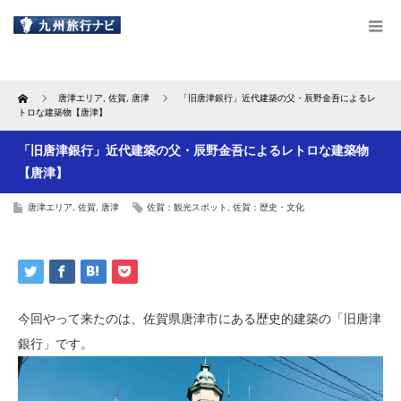
Home
唐津エリア
,
佐賀
,
唐津
「旧唐津銀行」近代建築の父・辰野金吾によるレ
トロな建築物【唐津】
「旧唐津銀行」近代建築の父・辰野金吾によるレトロな建築物
【唐津】
唐津エリア
,
佐賀
,
唐津
佐賀：観光スポット
,
佐賀：歴史・文化
今回やって来たのは、佐賀県唐津市にある歴史的建築の「旧唐津
銀行」です。