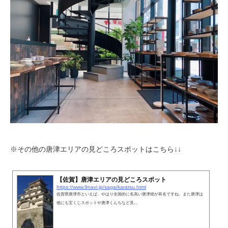
※その他の唐津エリアの見どころスポットはこちら↓↓
【佐賀】唐津エリアの見どころスポット
https://www.9navi.jp/saga/karatsu.html
佐賀県唐津市といえば、やはり全国的に名高い唐津焼が有名ですね。また唐津は
他にも宝くじスポットや唐津くんちなど見…