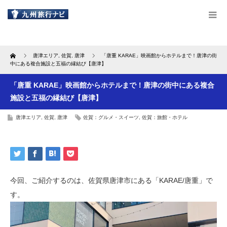
Home
唐津エリア
,
佐賀
,
唐津
「唐重 KARAE」映画館からホテルまで！唐津の街
中にある複合施設と五福の縁結び【唐津】
「唐重 KARAE」映画館からホテルまで！唐津の街中にある複合
施設と五福の縁結び【唐津】
唐津エリア
,
佐賀
,
唐津
佐賀：グルメ・スイーツ
,
佐賀：旅館・ホテル
今回、ご紹介するのは、佐賀県唐津市にある「KARAE/唐重」で
す。