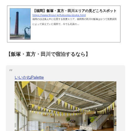
【福岡】飯塚・直方・田川エリアの見どころスポット
https://www.9navi.jp/fukuoka-iizuka.html
福岡のほぼ真ん中に位置する筑豊エリア。福岡県の田川や飯塚はかつて筑豊炭田
によって栄えていた場所で、今でも石炭の…
【飯塚・直方・田川で宿泊するなら】
いいかねPalette