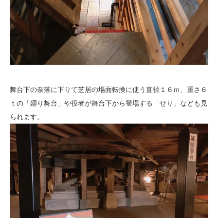
舞台下の奈落に下りて芝居の場面転換に使う直径１６ｍ、重さ６
ｔの「廻り舞台」や役者が舞台下から登場する「せり」なども見
られます。