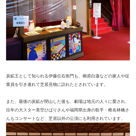
炭鉱王として知られる伊藤伝右衛門も、柳原白蓮などの家人や従
業員を引き連れて芝居見物に訪れたとされています。
また、最後の炭鉱が閉山した後も、劇場は地元の人々に愛され、
往年の大スター美空ひばりさんや福岡県出身の歌手・椎名林檎さ
んもコンサートなど、芝居以外の公演にも利用されています。