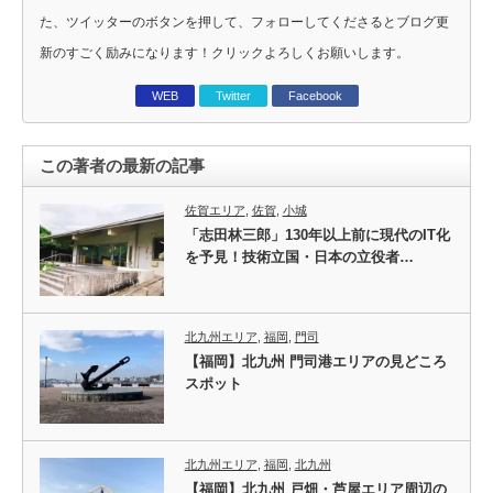
た、ツイッターのボタンを押して、フォローしてくださるとブログ更
新のすごく励みになります！クリックよろしくお願いします。
WEB
Twitter
Facebook
この著者の最新の記事
佐賀エリア
,
佐賀
,
小城
「志田林三郎」130年以上前に現代のIT化
を予見！技術立国・日本の立役者…
北九州エリア
,
福岡
,
門司
【福岡】北九州 門司港エリアの見どころ
スポット
北九州エリア
,
福岡
,
北九州
【福岡】北九州 戸畑・芦屋エリア周辺の