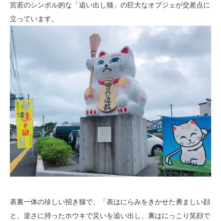
宮若のシンボル的な「追い出し猫」の巨大なオブジェが交差点に
立っています。
表裏一体の珍しい招き猫で、「表はにらみをきかせた勇ましい顔
と、逆さに持ったホウキで災いを追い出し、裏はにっこり笑顔で