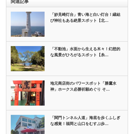
関連記事
「妙見崎灯台」青い海と白い灯台！縁結
び神社もある絶景スポット【北…
「不動池」水面から生える木々！幻想的
な風景がひろがるスポット【糸…
地元商店街のパワースポット「勝鷹水
神」ホークス必勝祈願めぐり そ…
「関門トンネル人道」海底を歩くふしぎ
な感覚！福岡と山口をむすぶ歩…