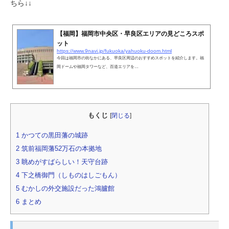
ちら↓↓
【福岡】福岡市中央区・早良区エリアの見どころスポ
ット
https://www.9navi.jp/fukuoka/yahuoku-doom.html
今回は福岡市の街なかにある、早良区周辺のおすすめスポットを紹介します。福
岡ドームや福岡タワーなど、百道エリアを…
もくじ
[
閉じる
]
1
かつての黒田藩の城跡
2
筑前福岡藩52万石の本拠地
3
眺めがすばらしい！天守台跡
4
下之橋御門（しものはしごもん）
5
むかしの外交施設だった鴻臚館
6
まとめ