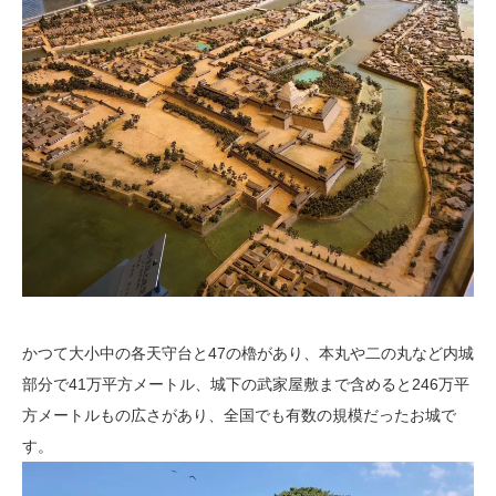
かつて大小中の各天守台と47の櫓があり、本丸や二の丸など内城
部分で41万平方メートル、城下の武家屋敷まで含めると246万平
方メートルもの広さがあり、全国でも有数の規模だったお城で
す。