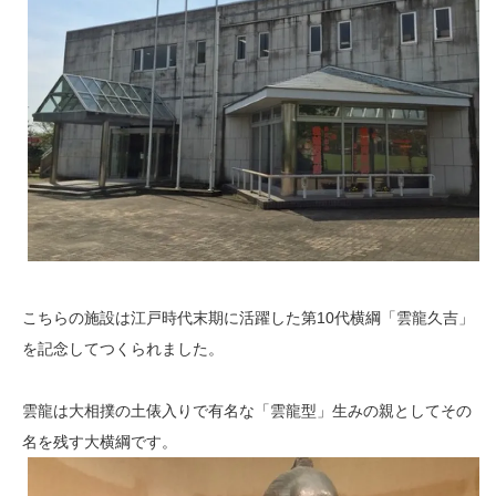
こちらの施設は江戸時代末期に活躍した第10代横綱「雲龍久吉」
を記念してつくられました。
雲龍は大相撲の土俵入りで有名な「雲龍型」生みの親としてその
名を残す大横綱です。