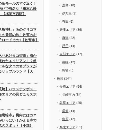
の葉モールのすぐ近く！
鹿島
(10)
結びで有名な「橋本八幡
伊万里
(7)
」【福岡市西区】
有田
(6)
八坂神社」あのグリコマ
唐津エリア
(36)
クの発祥の地！佐賀のお
唐津
(22)
子ロードその1【佐賀市】
呼子
(14)
東部エリア
(17)
ありあけタコ街道」海か
現れたエイリアン！？超
神崎
(12)
アルなタコのオブジェが
鳥栖
(5)
るリップルランド【天
長崎
(144)
長崎エリア
(54)
長崎】ハウステンボス・
海エリアの見どころスポ
長崎市内
(54)
ト
島原エリア
(25)
雲仙
(14)
如意輪寺」境内にはカエ
島原
(12)
がいっぱい！かえる寺で
気のスポット【小郡】
県北エリア
(51)