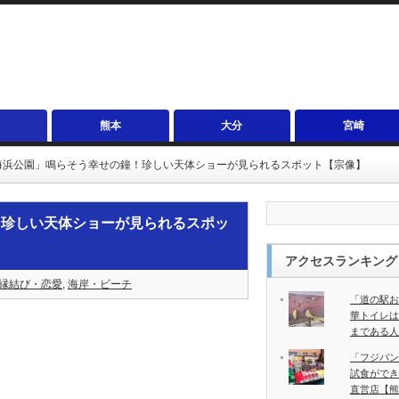
熊本
大分
宮崎
海浜公園」鳴らそう幸せの鐘！珍しい天体ショーが見られるスポット【宗像】
！珍しい天体ショーが見られるスポッ
アクセスランキング
縁結び・恋愛
,
海岸・ビーチ
「道の駅お
華トイレは
まである人
「フジバン
試食ができ
直営店【熊