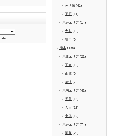
佐世保
(42)
平戸
(11)
県央エリア
(14)
大村
(10)
late
諫早
(6)
熊本
(138)
県北エリア
(21)
玉名
(10)
山鹿
(6)
菊池
(7)
県南エリア
(42)
天草
(18)
人吉
(12)
水俣
(12)
県央エリア
(74)
阿蘇
(29)