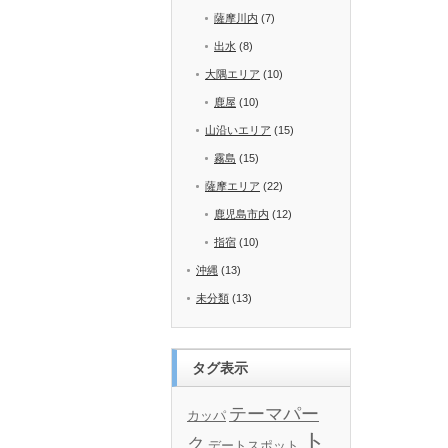
薩摩川内
(7)
出水
(8)
大隅エリア
(10)
鹿屋
(10)
山沿いエリア
(15)
霧島
(15)
薩摩エリア
(22)
鹿児島市内
(12)
指宿
(10)
沖縄
(13)
未分類
(13)
タグ表示
テーマパー
カッパ
ト
ク
デートスポット