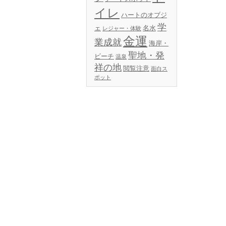
イレ
ハートのオブジ
学
ェ
名水
レジャー・体験
金運
業成就
海岸・
聖地・発
ビーチ
温泉
祥の地
閲覧注意
面白ス
ポット