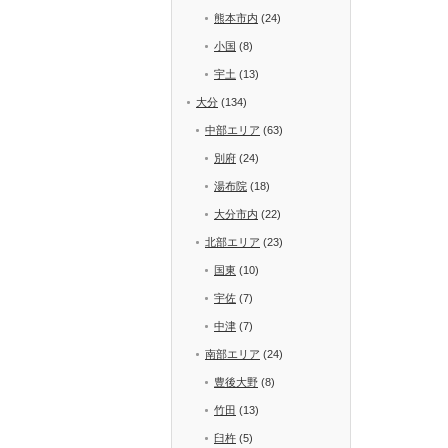
熊本市内
(24)
小国
(8)
宇土
(13)
大分
(134)
中部エリア
(63)
別府
(24)
湯布院
(18)
大分市内
(22)
北部エリア
(23)
国東
(10)
宇佐
(7)
中津
(7)
南部エリア
(24)
豊後大野
(8)
竹田
(13)
臼杵
(5)