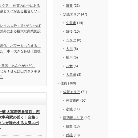
A タクア」 佐賀の山中にある
筑豊
(21)
泉とスパがある複合リゾー
筑後エリア
(47)
久留米
(14)
レイス大分」遊びがいっぱ
郊外にある巨大な商業施設
筑後
(10)
うきは
(8)
崖仏」パワーをもらえる！
大川
(6)
た日本一大きな仏様【豊後
柳川
(5)
-童謡「あんたがたどこ
八女
(5)
じみ！せんば山のタヌキさ
大牟田
(3)
】
佐賀
(169)
佐賀エリア
(71)
佐賀市内
(60)
小城
(11)
一蘭 太宰府表参道店」西
太宰府駅の近く！合格ラ
南西部エリア
(49)
メンが味わえる人気スポ
嬉野
(13)
ト
武雄
(13)