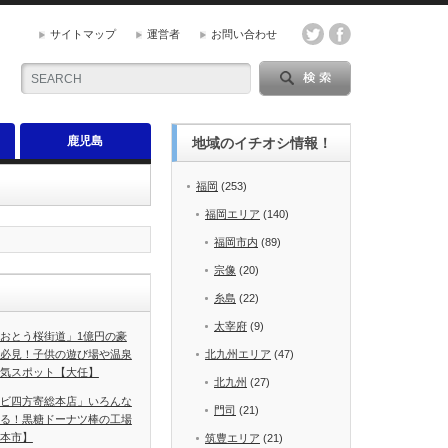
サイトマップ
運営者
お問い合わせ
鹿児島
地域のイチオシ情報！
福岡
(253)
福岡エリア
(140)
福岡市内
(89)
宗像
(20)
糸島
(22)
太宰府
(9)
おとう桜街道」1億円の豪
必見！子供の遊び場や温泉
北九州エリア
(47)
気スポット【大任】
北九州
(27)
ビ四方寄総本店」いろんな
門司
(21)
る！黒糖ドーナツ棒の工場
本市】
筑豊エリア
(21)