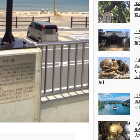
木
縁
宮
「
ー
菓
「
ら
リ
あ
草】
【
西
ッ
「
ル
人