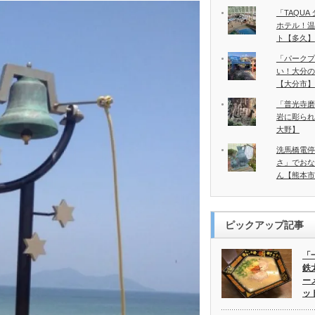
「TAQU
ホテル！温
ト【多久】
「パークプ
い！大分の
【大分市】
「普光寺磨
岩に彫られ
大野】
洗馬橋電停
さ」でおな
ん【熊本市
ピックアップ記事
「
鉄
ー
ッ