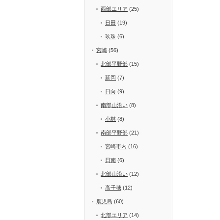
西部エリア
(25)
日田
(19)
玖珠
(6)
宮崎
(56)
北部平野部
(15)
延岡
(7)
日向
(9)
南部山沿い
(8)
小林
(8)
南部平野部
(21)
宮崎市内
(16)
日南
(6)
北部山沿い
(12)
高千穂
(12)
鹿児島
(60)
北部エリア
(14)