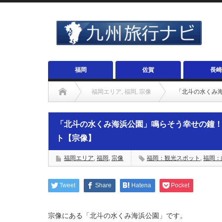
福岡
佐賀
長崎
福岡エリア
,
福岡
,
宗像
「北斗の水くみ
「北斗の水くみ海浜公園」鳴らそう幸せの鐘
ト【宗像】
福岡エリア
,
福岡
,
宗像
福岡：観光スポット
,
福岡：
Tweet
Share
Hatena
Pocket
宗像にある「北斗の水くみ海浜公園」です。