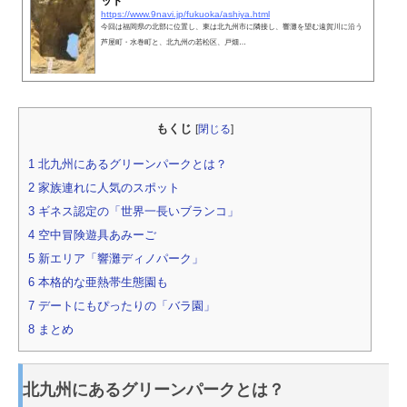
ット
https://www.9navi.jp/fukuoka/ashiya.html
今回は福岡県の北部に位置し、東は北九州市に隣接し、響灘を望む遠賀川に沿う
芦屋町・水巻町と、北九州の若松区、戸畑…
もくじ
[
閉じる
]
1
北九州にあるグリーンパークとは？
2
家族連れに人気のスポット
3
ギネス認定の「世界一長いブランコ」
4
空中冒険遊具あみーご
5
新エリア「響灘ディノパーク」
6
本格的な亜熱帯生態園も
7
デートにもぴったりの「バラ園」
8
まとめ
北九州にあるグリーンパークとは？