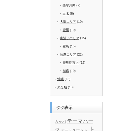
薩摩川内
(7)
出水
(8)
大隅エリア
(10)
鹿屋
(10)
山沿いエリア
(15)
霧島
(15)
薩摩エリア
(22)
鹿児島市内
(12)
指宿
(10)
沖縄
(13)
未分類
(13)
タグ表示
テーマパー
カッパ
ト
ク
デートスポット