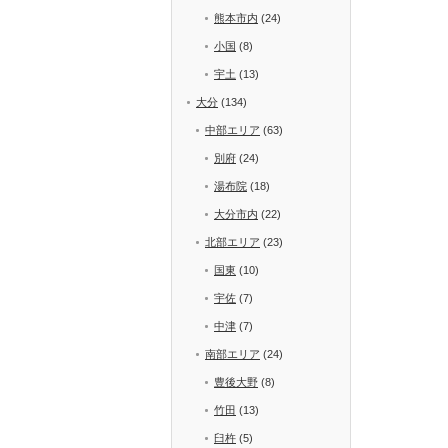
熊本市内
(24)
小国
(8)
宇土
(13)
大分
(134)
中部エリア
(63)
別府
(24)
湯布院
(18)
大分市内
(22)
北部エリア
(23)
国東
(10)
宇佐
(7)
中津
(7)
南部エリア
(24)
豊後大野
(8)
竹田
(13)
臼杵
(5)