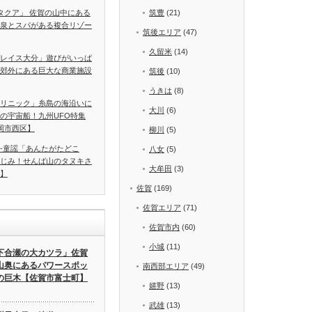
A タクア」 佐賀の山中にある
筑豊
(21)
泉とスパがある複合リゾー
筑後エリア
(47)
久留米
(14)
レイス大分」遊びがいっぱ
郊外にある巨大な商業施設
筑後
(10)
うきは
(8)
リニック」糸島の海沿いに
大川
(6)
の宇宙船！九州UFO特集
岡市西区】
柳川
(5)
-童謡「あんたがたどこ
八女
(5)
じみ！せんば山のタヌキさ
大牟田
(3)
】
佐賀
(169)
佐賀エリア
(71)
佐賀市内
(60)
小城
(11)
下合瀬の大カツラ」佐賀
山奥にあるパワースポッ
南西部エリア
(49)
の巨木【佐賀市富士町】
嬉野
(13)
武雄
(13)