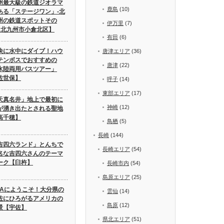
州最大級の鉄道ジオラマ
鹿島
(10)
ある「ステージワン」-北
州の鉄道スポットその
伊万里
(7)
【北九州市小倉北区】
有田
(6)
快に水中にダイブ！ハウ
唐津エリア
(36)
テンボスでおすすめの
唐津
(22)
水陸両用バスツアー」
佐世保】
呼子
(14)
東部エリア
(17)
天真名井」地上で最初に
神崎
(12)
が湧き出たとされる聖地
高千穂】
鳥栖
(5)
長崎
(144)
吉四六ランド」とんちで
長崎エリア
(54)
名な吉四六さんのテーマ
ーク【臼杵】
長崎市内
(54)
島原エリア
(25)
SAにようこそ！大分県の
雲仙
(14)
佐にひろがるアメリカの
島原
(12)
景【宇佐】
県北エリア
(51)