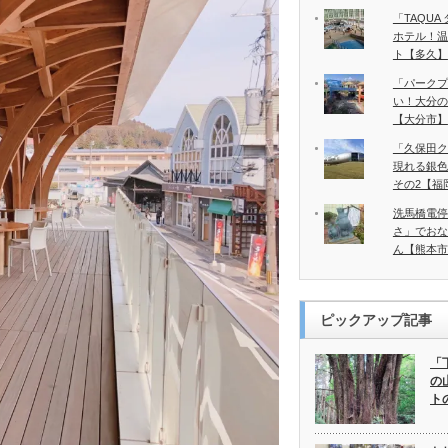
「TAQU
ホテル！温
ト【多久】
「パークプ
い！大分の
【大分市】
「久保田ク
現れる銀色
その2【福
洗馬橋電停
さ」でおな
ん【熊本市
ピックアップ記事
「
の
ト