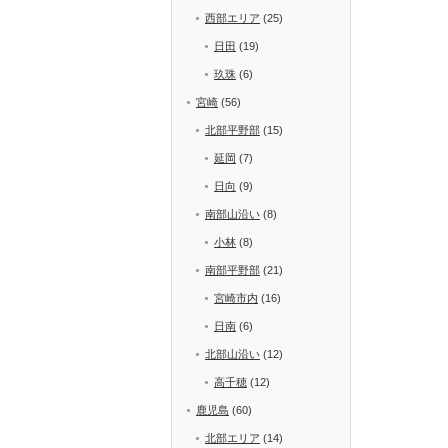
西部エリア
(25)
日田
(19)
玖珠
(6)
宮崎
(56)
北部平野部
(15)
延岡
(7)
日向
(9)
南部山沿い
(8)
小林
(8)
南部平野部
(21)
宮崎市内
(16)
日南
(6)
北部山沿い
(12)
高千穂
(12)
鹿児島
(60)
北部エリア
(14)