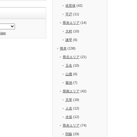
佐世保
(42)
平戸
(11)
県央エリア
(14)
大村
(10)
late
諫早
(6)
熊本
(138)
県北エリア
(21)
玉名
(10)
山鹿
(6)
菊池
(7)
県南エリア
(42)
天草
(18)
人吉
(12)
水俣
(12)
県央エリア
(74)
阿蘇
(29)