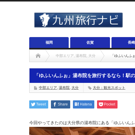
福岡
佐賀
長崎
中部エリア
,
湯布院
,
大分
「ゆふいんふ
「ゆふいんふぉ」湯布院を旅行するなら！駅
中部エリア
,
湯布院
,
大分
大分：観光スポット
Tweet
Share
Hatena
Pocket
今回やってきたのは大分県の湯布院にある「ゆふいんふ