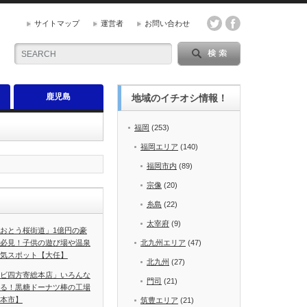
サイトマップ
運営者
お問い合わせ
鹿児島
地域のイチオシ情報！
福岡
(253)
福岡エリア
(140)
福岡市内
(89)
宗像
(20)
糸島
(22)
太宰府
(9)
おとう桜街道」1億円の豪
必見！子供の遊び場や温泉
北九州エリア
(47)
気スポット【大任】
北九州
(27)
ビ四方寄総本店」いろんな
門司
(21)
る！黒糖ドーナツ棒の工場
本市】
筑豊エリア
(21)