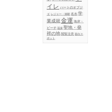
イレ
ハートのオブジ
学
ェ
名水
レジャー・体験
金運
業成就
海岸・
聖地・発
ビーチ
温泉
祥の地
閲覧注意
面白ス
ポット