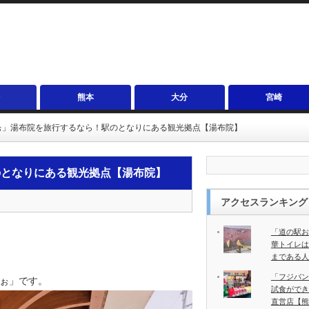
熊本
大分
宮崎
ぉ」湯布院を旅行するなら！駅のとなりにある観光拠点【湯布院】
のとなりにある観光拠点【湯布院】
アクセスランキング
「道の駅お
華トイレは
まである人
「フジバン
ぉ」です。
試食ができ
直営店【熊