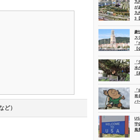
九
が
九
3
豪
ス
「
【
「
水
【
「
有
パ
など）
U
宇
風