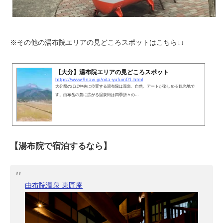
※その他の湯布院エリアの見どころスポットはこちら↓↓
【大分】湯布院エリアの見どころスポット
https://www.9navi.jp/oita-yufuin01.html
大分県のほぼ中央に位置する湯布院は温泉、自然、アートが楽しめる観光地で
す。由布岳の麓に広がる温泉街は四季折々の…
【湯布院で宿泊するなら】
由布院温泉 東匠庵