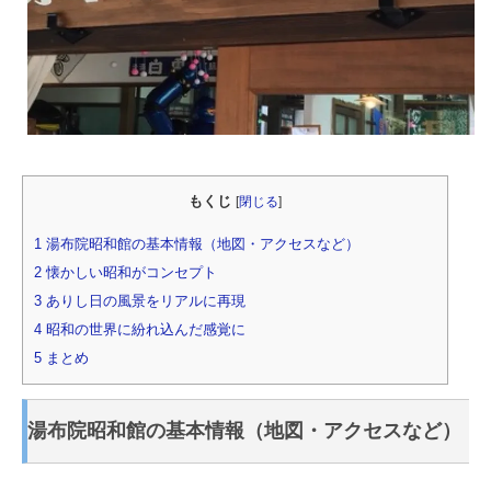
もくじ
[
閉じる
]
1
湯布院昭和館の基本情報（地図・アクセスなど）
2
懐かしい昭和がコンセプト
3
ありし日の風景をリアルに再現
4
昭和の世界に紛れ込んだ感覚に
5
まとめ
湯布院昭和館の基本情報（地図・アクセスなど）