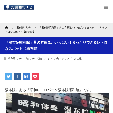
Home
湯布院
,
大分
「湯布院昭和館」昔の雰囲気がいっぱい！まったりできるレ
トロなスポット【湯布院】
「湯布院昭和館」昔の雰囲気がいっぱい！まったりできるレトロ
なスポット【湯布院】
湯布院
,
大分
大分：観光スポット
,
大分：ショップ・お土産
湯布院にある「昭和レトロパーク湯布院昭和館」です。