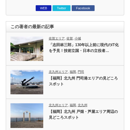
WEB
Twitter
Facebook
この著者の最新の記事
佐賀エリア
,
佐賀
,
小城
「志田林三郎」130年以上前に現代のIT化
を予見！技術立国・日本の立役者…
北九州エリア
,
福岡
,
門司
【福岡】北九州 門司港エリアの見どころ
スポット
北九州エリア
,
福岡
,
北九州
【福岡】北九州 戸畑・芦屋エリア周辺の
見どころスポット