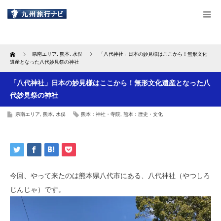
Home
県南エリア
,
熊本
,
水俣
「八代神社」日本の妙見様はここから！無形文化
遺産となった八代妙見祭の神社
「八代神社」日本の妙見様はここから！無形文化遺産となった八
代妙見祭の神社
県南エリア
,
熊本
,
水俣
熊本：神社・寺院
,
熊本：歴史・文化
今回、やって来たのは熊本県八代市にある、八代神社（やつしろ
じんじゃ）です。