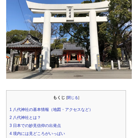
もくじ
[
閉じる
]
1
八代神社の基本情報（地図・アクセスなど）
2
八代神社とは？
3
日本での妙見信仰の出発点
4
境内には見どころがいっぱい