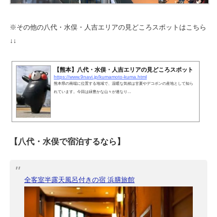
※その他の八代・水俣・人吉エリアの見どころスポットはこちら
↓↓
【熊本】八代・水俣・人吉エリアの見どころスポット
https://www.9navi.jp/kumamoto-kuma.html
熊本県の南端に位置する地域で、温暖な気候は甘夏やデコポンの産地として知ら
れています。今回は緑豊かな山々が連なり…
【八代・水俣で宿泊するなら】
全客室半露天風呂付きの宿 浜膳旅館