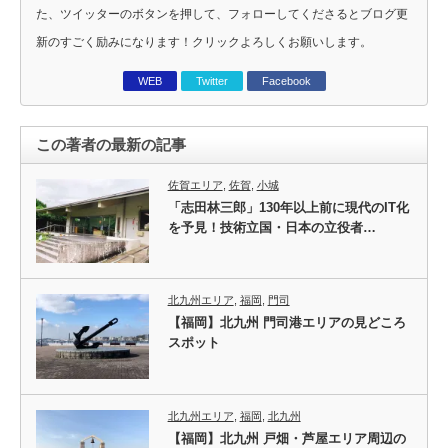
た、ツイッターのボタンを押して、フォローしてくださるとブログ更
新のすごく励みになります！クリックよろしくお願いします。
WEB
Twitter
Facebook
この著者の最新の記事
佐賀エリア
,
佐賀
,
小城
「志田林三郎」130年以上前に現代のIT化
を予見！技術立国・日本の立役者…
北九州エリア
,
福岡
,
門司
【福岡】北九州 門司港エリアの見どころ
スポット
北九州エリア
,
福岡
,
北九州
【福岡】北九州 戸畑・芦屋エリア周辺の