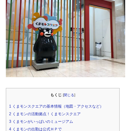
もくじ
[
閉じる
]
1
くまモンスクエアの基本情報（地図・アクセスなど）
2
くまモンの活動拠点！くまモンスクエア
3
くまモンがいっぱいのミュージアム
4
くまモンの出勤は公式ＨＰで