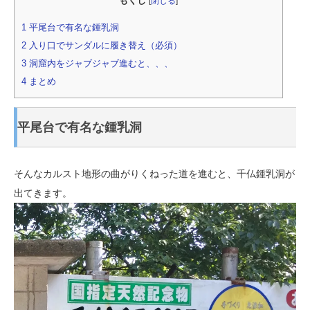
もくじ
[
閉じる
]
1
平尾台で有名な鍾乳洞
2
入り口でサンダルに履き替え（必須）
3
洞窟内をジャブジャブ進むと、、、
4
まとめ
平尾台で有名な鍾乳洞
そんなカルスト地形の曲がりくねった道を進むと、千仏鍾乳洞が
出てきます。