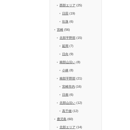
西部エリア
(25)
日田
(19)
玖珠
(6)
宮崎
(56)
北部平野部
(15)
延岡
(7)
日向
(9)
南部山沿い
(8)
小林
(8)
南部平野部
(21)
宮崎市内
(16)
日南
(6)
北部山沿い
(12)
高千穂
(12)
鹿児島
(60)
北部エリア
(14)