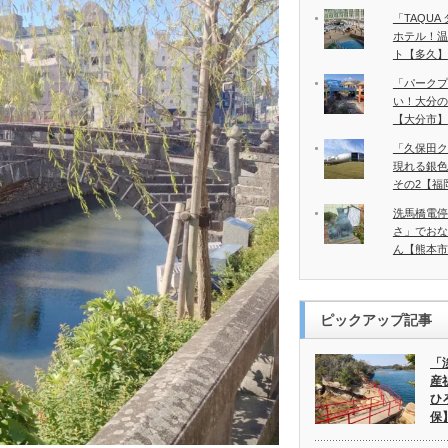
「TAQU
ホテル！温
ト【多久】
「パークプ
い！大分の
【大分市】
「久保田ク
現れる銀色
その2【福
洗馬橋電停
さ」でおな
ん【熊本市
ピックアップ記事
「
産
ひ
保