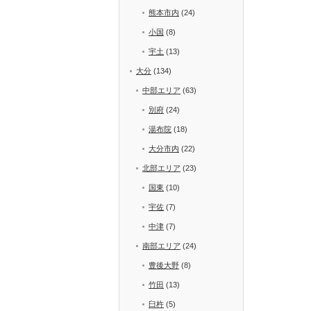
熊本市内
(24)
小国
(8)
宇土
(13)
大分
(134)
中部エリア
(63)
別府
(24)
湯布院
(18)
大分市内
(22)
北部エリア
(23)
国東
(10)
宇佐
(7)
中津
(7)
南部エリア
(24)
豊後大野
(8)
竹田
(13)
臼杵
(5)