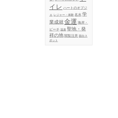
イレ
ハートのオブジ
学
ェ
名水
レジャー・体験
金運
業成就
海岸・
聖地・発
ビーチ
温泉
祥の地
閲覧注意
面白ス
ポット