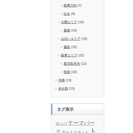
薩摩川内
(7)
出水
(8)
大隅エリア
(10)
鹿屋
(10)
山沿いエリア
(15)
霧島
(15)
薩摩エリア
(22)
鹿児島市内
(12)
指宿
(10)
沖縄
(13)
未分類
(13)
タグ表示
テーマパー
カッパ
ト
ク
デートスポット