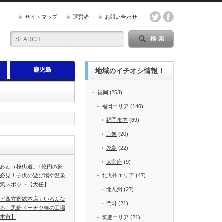
サイトマップ
運営者
お問い合わせ
鹿児島
地域のイチオシ情報！
福岡
(253)
福岡エリア
(140)
福岡市内
(89)
宗像
(20)
糸島
(22)
太宰府
(9)
おとう桜街道」1億円の豪
必見！子供の遊び場や温泉
北九州エリア
(47)
気スポット【大任】
北九州
(27)
ビ四方寄総本店」いろんな
門司
(21)
る！黒糖ドーナツ棒の工場
本市】
筑豊エリア
(21)