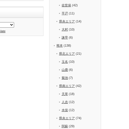
佐世保
(42)
平戸
(11)
県央エリア
(14)
大村
(10)
late
諫早
(6)
熊本
(138)
県北エリア
(21)
玉名
(10)
山鹿
(6)
菊池
(7)
県南エリア
(42)
天草
(18)
人吉
(12)
水俣
(12)
県央エリア
(74)
阿蘇
(29)