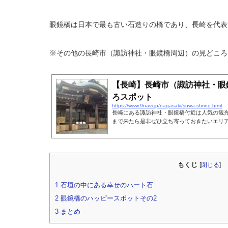
眼鏡橋は日本で最も古い石造りの橋であり、長崎を代表
※その他の長崎市（諏訪神社・眼鏡橋周辺）の見どころ
【長崎】長崎市（諏訪神社・眼
ろスポット
https://www.9navi.jp/nagasaki/suwa-shrine.html
長崎にある諏訪神社・眼鏡橋付近は人気の観
まで来たら是非ぜひ立ち寄っておきたいエリ
もくじ
[
閉じる
]
1
石垣の中にある幸せのハート石
2
眼鏡橋のハッピースポットその2
3
まとめ