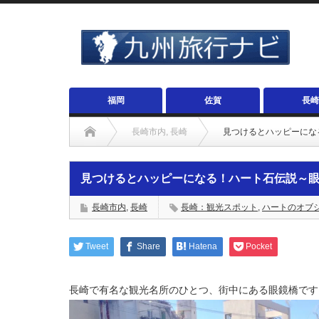
福岡
佐賀
長崎
長崎市内
,
長崎
見つけるとハッピーにな
見つけるとハッピーになる！ハート石伝説～
長崎市内
,
長崎
長崎：観光スポット
,
ハートのオブ
Tweet
Share
Hatena
Pocket
長崎で有名な観光名所のひとつ、街中にある眼鏡橋です