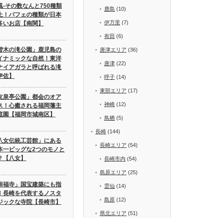
風-その数なんと750種類
鹿島
(10)
上！パフェの種類が日本
伊万里
(7)
多いお店【南関】
有田
(6)
曽木の滝公園」鹿児島の
唐津エリア
(36)
イナミックな自然！東洋
唐津
(22)
ナイアガラと呼ばれる滝
伊佐】
呼子
(14)
東部エリア
(17)
友泉亭公園」都会のオア
神崎
(12)
ス！心癒される福岡藩主
庭園【福岡市城南区】
鳥栖
(5)
長崎
(144)
八女伝統工芸館」にある
長崎エリア
(54)
本一ビッグな2つのモノと
？【八女】
長崎市内
(54)
島原エリア
(25)
崇福寺」国宝建築にも指
雲仙
(14)
！長崎を代表するノスタ
島原
(12)
ジックな寺院【長崎市】
県北エリア
(51)