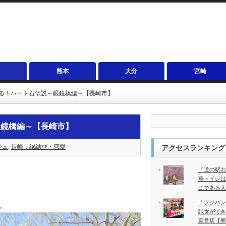
熊本
大分
宮崎
る！ハート石伝説～眼鏡橋編～【長崎市】
眼鏡橋編～【長崎市】
ジェ
,
長崎：縁結び・恋愛
アクセスランキング
「道の駅お
華トイレは
まである人
「フジバン
。
試食ができ
直営店【熊