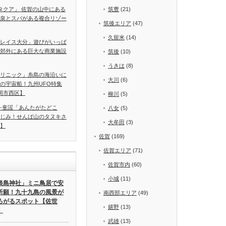
A タクア」 佐賀の山中にある
筑豊
(21)
泉とスパがある複合リゾー
筑後エリア
(47)
久留米
(14)
レイス大分」遊びがいっぱ
郊外にある巨大な商業施設
筑後
(10)
うきは
(8)
リニック」糸島の海沿いに
大川
(6)
の宇宙船！九州UFO特集
岡市西区】
柳川
(5)
-童謡「あんたがたどこ
八女
(5)
じみ！せんば山のタヌキさ
大牟田
(3)
】
佐賀
(169)
佐賀エリア
(71)
佐賀市内
(60)
小城
(11)
淡島神社」ミニ鳥居で安
祈願！九十九島の風景が
南西部エリア
(49)
ろがるスポット【佐世
嬉野
(13)
】
武雄
(13)