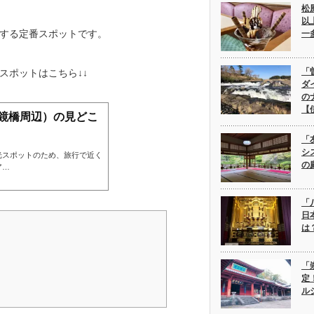
松
以
する定番スポットです。
一
「
スポットはこちら↓↓
ダ
の
【
鏡橋周辺）の見どこ
「
シ
光スポットのため、旅行で近く
の
ア…
「
日
は
「
定
ル