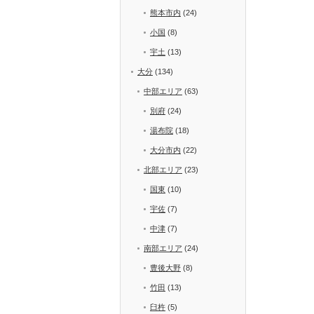
熊本市内
(24)
小国
(8)
宇土
(13)
大分
(134)
中部エリア
(63)
別府
(24)
湯布院
(18)
大分市内
(22)
北部エリア
(23)
国東
(10)
宇佐
(7)
中津
(7)
南部エリア
(24)
豊後大野
(8)
竹田
(13)
臼杵
(5)