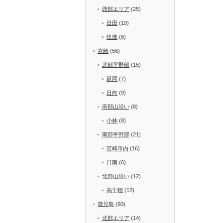
西部エリア
(25)
日田
(19)
玖珠
(6)
宮崎
(56)
北部平野部
(15)
延岡
(7)
日向
(9)
南部山沿い
(8)
小林
(8)
南部平野部
(21)
宮崎市内
(16)
日南
(6)
北部山沿い
(12)
高千穂
(12)
鹿児島
(60)
北部エリア
(14)