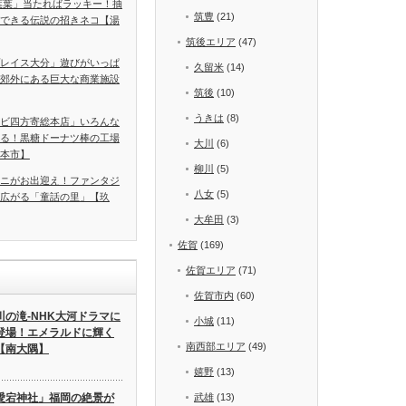
葉葉」当たればラッキー！抽
筑豊
(21)
できる伝説の招きネコ【湯
筑後エリア
(47)
レイス大分」遊びがいっぱ
久留米
(14)
郊外にある巨大な商業施設
筑後
(10)
うきは
(8)
ビ四方寄総本店」いろんな
る！黒糖ドーナツ棒の工場
大川
(6)
本市】
柳川
(5)
ニがお出迎え！ファンタジ
八女
(5)
広がる「童話の里」【玖
大牟田
(3)
佐賀
(169)
佐賀エリア
(71)
佐賀市内
(60)
川の滝-NHK大河ドラマに
小城
(11)
登場！エメラルドに輝く
南西部エリア
(49)
【南大隅】
嬉野
(13)
愛宕神社」福岡の絶景が
武雄
(13)