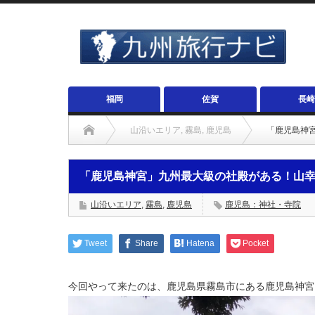
福岡
佐賀
長崎
山沿いエリア
,
霧島
,
鹿児島
「鹿児島神
「鹿児島神宮」九州最大級の社殿がある！山
山沿いエリア
,
霧島
,
鹿児島
鹿児島：神社・寺院
Tweet
Share
Hatena
Pocket
今回やって来たのは、鹿児島県霧島市にある鹿児島神宮