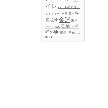
イレ
ハートのオブジ
学
ェ
名水
レジャー・体験
金運
業成就
海岸・
聖地・発
ビーチ
温泉
祥の地
閲覧注意
面白ス
ポット