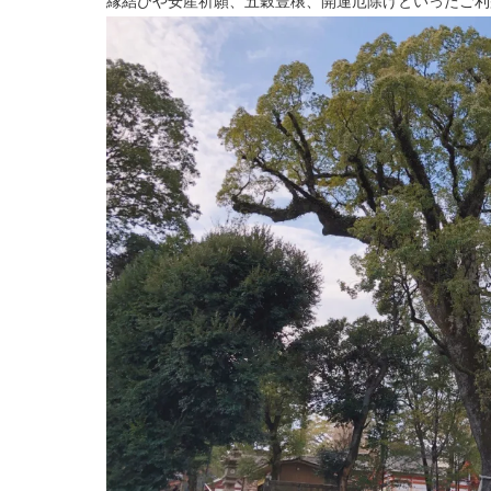
縁結びや安産祈願、五穀豊穣、開運厄除けといったご利