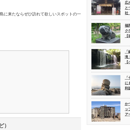
広
と
社
島に来たならぜひ訪れて欲しいスポットの一
福
ク
【
「
滝
【
「
に
利
か
ッ
ア
ど）