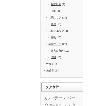
薩摩川内
(7)
出水
(8)
大隅エリア
(10)
鹿屋
(10)
山沿いエリア
(15)
霧島
(15)
薩摩エリア
(22)
鹿児島市内
(12)
指宿
(10)
沖縄
(13)
未分類
(13)
タグ表示
テーマパー
カッパ
ト
ク
デートスポット