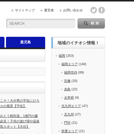
サイトマップ
運営者
お問い合わせ
鹿児島
地域のイチオシ情報！
福岡
(253)
福岡エリア
(140)
福岡市内
(89)
宗像
(20)
糸島
(22)
太宰府
(9)
うこそ！大分県の宇佐にひろ
カの風景【宇佐】
北九州エリア
(47)
北九州
(27)
おとう桜街道」1億円の豪
必見！子供の遊び場や温泉
門司
(21)
気スポット【大任】
筑豊エリア
(21)