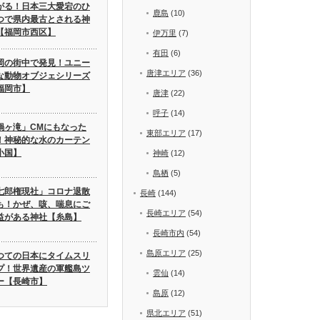
がる！日本三大愛宕のひ
鹿島
(10)
つで県内最古とされる神
【福岡市西区】
伊万里
(7)
有田
(6)
岡の街中で発見！ユニー
唐津エリア
(36)
な動物オブジェシリーズ
福岡市】
唐津
(22)
呼子
(14)
鍋ヶ滝」CMにもなった
東部エリア
(17)
！神秘的な水のカーテン
小国】
神崎
(12)
鳥栖
(5)
七郎権現社」コロナ退散
長崎
(144)
も！かぜ、咳、喘息にご
長崎エリア
(54)
益がある神社【糸島】
長崎市内
(54)
島原エリア
(25)
つての日本にタイムスリ
プ！世界遺産の軍艦島ツ
雲仙
(14)
ー【長崎市】
島原
(12)
県北エリア
(51)