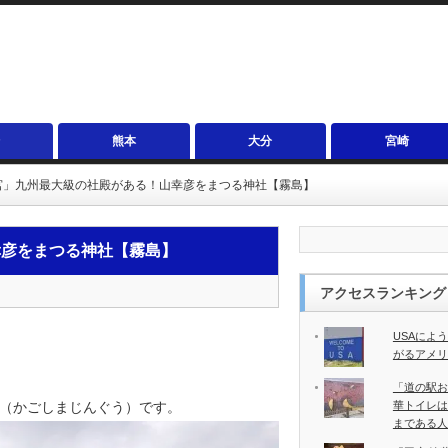
熊本
大分
宮崎
宮」九州最大級の社殿がある！山幸彦をまつる神社【霧島】
幸彦をまつる神社【霧島】
アクセスランキング
USAによ
がるアメリ
「道の駅お
（かごしまじんぐう）です。
華トイレは
まである人