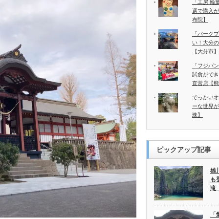
「工房 輪
選で購入が
布院】
「パークプ
い！大分の
【大分市】
「フジバン
試食ができ
直営店【熊
でっかいオ
ーな世界が
珠】
ピックアップ記事
雄
も
滝
「