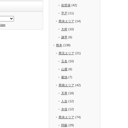
佐世保
(42)
平戸
(11)
県央エリア
(14)
late
大村
(10)
諫早
(6)
熊本
(138)
県北エリア
(21)
玉名
(10)
山鹿
(6)
菊池
(7)
県南エリア
(42)
天草
(18)
人吉
(12)
水俣
(12)
県央エリア
(74)
阿蘇
(29)