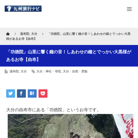
Home
湯布院
,
大分
「功徳院」山里に響く鐘の音！しあわせの鐘とでっかい大黒
様があるお寺【由布】
「功徳院」山里に響く鐘の音！しあわせの鐘とでっかい大黒様が
あるお寺【由布】
湯布院
,
大分
大分：神社・寺院
,
大分：自然・景観
大分の由布市にある「功徳院」というお寺です。