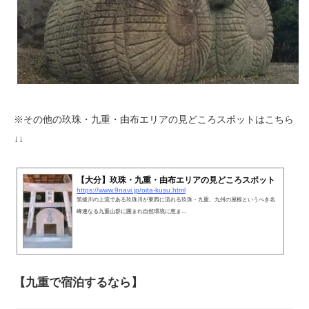
※その他の玖珠・九重・由布エリアの見どころスポットはこちら
↓↓
【大分】玖珠・九重・由布エリアの見どころスポット
https://www.9navi.jp/oita-kusu.html
筑後川の上流である玖珠川が東西に流れる玖珠・九重。九州の屋根というべき名
峰連なる九重山群に囲まれ自然環境に恵ま…
【九重で宿泊するなら】