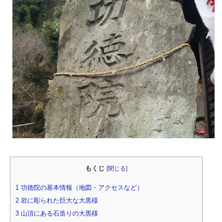
もくじ
[
閉じる
]
1
功徳院の基本情報（地図・アクセスなど）
2
岩に彫られた巨大な大黒様
3
山頂にある石造りの大黒様