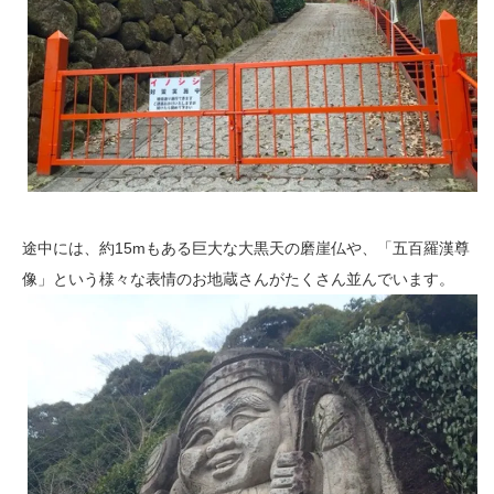
途中には、約15mもある巨大な大黒天の磨崖仏や、「五百羅漢尊
像」という様々な表情のお地蔵さんがたくさん並んでいます。