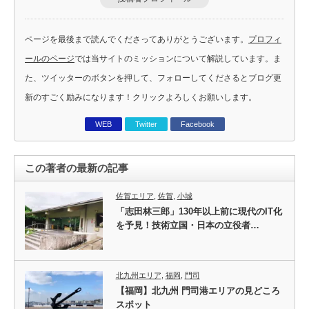
ページを最後まで読んでくださってありがとうございます。
プロフィ
ールのページ
では当サイトのミッションについて解説しています。ま
た、ツイッターのボタンを押して、フォローしてくださるとブログ更
新のすごく励みになります！クリックよろしくお願いします。
WEB
Twitter
Facebook
この著者の最新の記事
佐賀エリア
,
佐賀
,
小城
「志田林三郎」130年以上前に現代のIT化
を予見！技術立国・日本の立役者…
北九州エリア
,
福岡
,
門司
【福岡】北九州 門司港エリアの見どころ
スポット