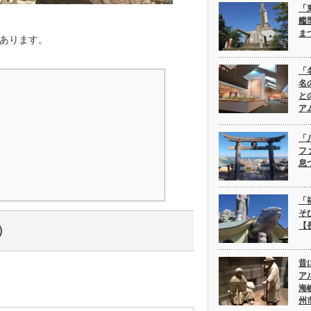
「
艦
ま
あります。
「
名
と
ア
「
フ
息
「
そ
【
）
昔
ア
海
州