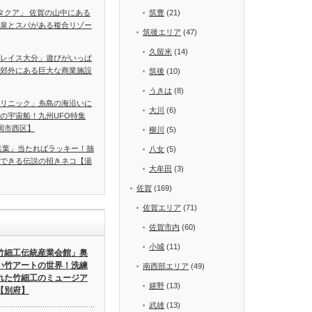
A タクア」 佐賀の山中にある
筑豊
(21)
泉とスパがある複合リゾー
筑後エリア
(47)
久留米
(14)
レイス大分」遊びがいっぱ
郊外にある巨大な商業施設
筑後
(10)
うきは
(8)
リニック」糸島の海沿いに
大川
(6)
の宇宙船！九州UFO特集
岡市西区】
柳川
(5)
葉葉」当たればラッキー！抽
八女
(5)
できる伝説の招きネコ【湯
大牟田
(3)
佐賀
(169)
佐賀エリア
(71)
佐賀市内
(60)
小城
(11)
竹細工伝統産業会館」奥
い竹アートの世界！洗練
南西部エリア
(49)
れた竹細工のミュージア
嬉野
(13)
【別府】
武雄
(13)