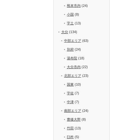
熊本市内
(24)
小国
(8)
宇土
(13)
大分
(134)
中部エリア
(63)
別府
(24)
湯布院
(18)
大分市内
(22)
北部エリア
(23)
国東
(10)
宇佐
(7)
中津
(7)
南部エリア
(24)
豊後大野
(8)
竹田
(13)
臼杵
(5)