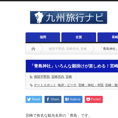
福岡
佐賀
長崎
南部平野部
,
宮崎市内
,
宮崎
「青島神社
「青島神社」いろんな願掛けが楽しめる！宮
南部平野部
,
宮崎市内
,
宮崎
デートスポット
,
海岸・ビーチ
,
宮崎：神社・寺院
,
宮崎：観
Tweet
Share
Hatena
Pocket
宮崎で有名な観光名所の「青島」です。