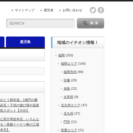
サイトマップ
運営者
お問い合わせ
鹿児島
地域のイチオシ情報！
福岡
(253)
福岡エリア
(140)
福岡市内
(89)
宗像
(20)
糸島
(22)
太宰府
(9)
おとう桜街道」1億円の豪
必見！子供の遊び場や温泉
北九州エリア
(47)
気スポット【大任】
北九州
(27)
ビ四方寄総本店」いろんな
門司
(21)
る！黒糖ドーナツ棒の工場
本市】
筑豊エリア
(21)