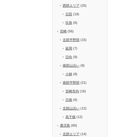
西部エリア
(25)
日田
(19)
玖珠
(6)
宮崎
(56)
北部平野部
(15)
延岡
(7)
日向
(9)
南部山沿い
(8)
小林
(8)
南部平野部
(21)
宮崎市内
(16)
日南
(6)
北部山沿い
(12)
高千穂
(12)
鹿児島
(60)
北部エリア
(14)