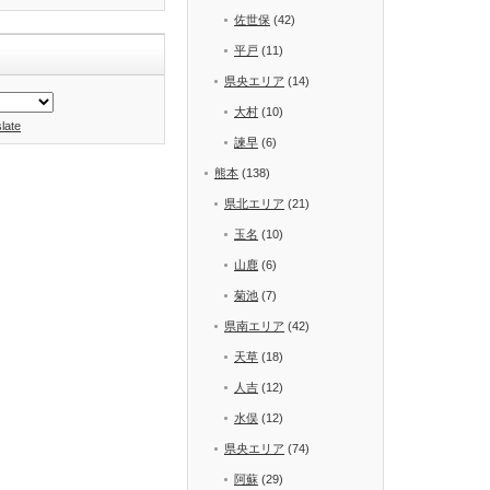
佐世保
(42)
平戸
(11)
県央エリア
(14)
大村
(10)
late
諫早
(6)
熊本
(138)
県北エリア
(21)
玉名
(10)
山鹿
(6)
菊池
(7)
県南エリア
(42)
天草
(18)
人吉
(12)
水俣
(12)
県央エリア
(74)
阿蘇
(29)