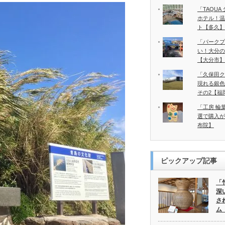
「TAQU
ホテル！温
ト【多久】
「パークプ
い！大分の
【大分市】
「久保田ク
現れる銀色
その2【福
「工房 輪
選で購入が
布院】
ピックアップ記事
「
深
さ
ム