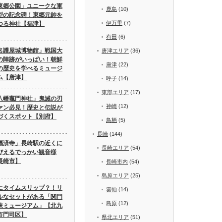
東郷公園」ユニークな軍
鹿島
(10)
型の記念碑！東郷元帥を
伊万里
(7)
つる神社【福津】
有田
(6)
名護屋城博物館」戦国大
唐津エリア
(36)
の陣跡がいっぱい！朝鮮
唐津
(22)
の歴史を学べるミュージ
ム【唐津】
呼子
(14)
東部エリア
(17)
八幡竈門神社」鬼滅の刃
神崎
(12)
ァン必見！歴史と伝説が
づくスポット【別府】
鳥栖
(5)
長崎
(144)
福済寺」長崎駅の近くに
長崎エリア
(54)
びえるでっかい観音様
長崎市】
長崎市内
(54)
島原エリア
(25)
にタイムスリップ？！リ
雲仙
(14)
ルなセットがある「関門
島原
(12)
峡ミュージアム」【北九
市門司区】
県北エリア
(51)