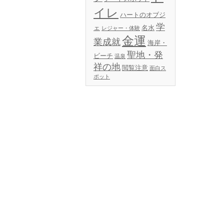
イレ
ハートのオブジ
学
ェ
名水
レジャー・体験
金運
業成就
海岸・
聖地・発
ビーチ
温泉
祥の地
閲覧注意
面白ス
ポット