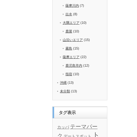
薩摩川内
(7)
出水
(8)
大隅エリア
(10)
鹿屋
(10)
山沿いエリア
(15)
霧島
(15)
薩摩エリア
(22)
鹿児島市内
(12)
指宿
(10)
沖縄
(13)
未分類
(13)
タグ表示
テーマパー
カッパ
ト
ク
デートスポット