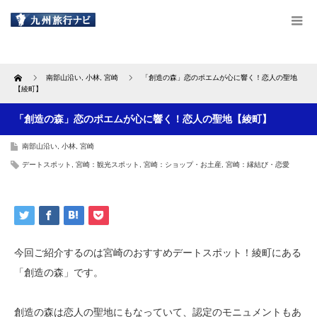
Home
南部山沿い
,
小林
,
宮崎
「創造の森」恋のポエムが心に響く！恋人の聖地
【綾町】
「創造の森」恋のポエムが心に響く！恋人の聖地【綾町】
南部山沿い
,
小林
,
宮崎
デートスポット
,
宮崎：観光スポット
,
宮崎：ショップ・お土産
,
宮崎：縁結び・恋愛
今回ご紹介するのは宮崎のおすすめデートスポット！綾町にある
「創造の森」です。
創造の森は恋人の聖地にもなっていて、認定のモニュメントもあ