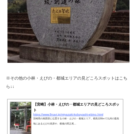
※その他の小林・えびの・都城エリアの見どころスポットはこち
ら↓↓
【宮崎】小林・えびの・都城エリアの見どころスポッ
ト
https://www.9navi.jp/miyazaki-kobayashi-ebino.html
宮崎県の南西部に位置する小林・えびの・都城エリア。標高1200mで九州の最高
地にあるえびの高原や、都城の関之尾…