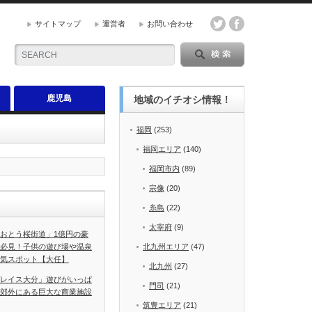
サイトマップ
運営者
お問い合わせ
鹿児島
地域のイチオシ情報！
福岡
(253)
福岡エリア
(140)
福岡市内
(89)
宗像
(20)
糸島
(22)
太宰府
(9)
おとう桜街道」1億円の豪
必見！子供の遊び場や温泉
北九州エリア
(47)
気スポット【大任】
北九州
(27)
レイス大分」遊びがいっぱ
門司
(21)
郊外にある巨大な商業施設
筑豊エリア
(21)