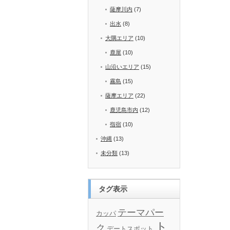
薩摩川内
(7)
出水
(8)
大隅エリア
(10)
鹿屋
(10)
山沿いエリア
(15)
霧島
(15)
薩摩エリア
(22)
鹿児島市内
(12)
指宿
(10)
沖縄
(13)
未分類
(13)
タグ表示
テーマパー
カッパ
ト
ク
デートスポット