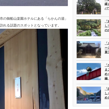
縁
パ
市の御船山楽園ホテルにある「らかんの湯」
「
訪れる話題のスポットとなっています。
し
の
「
ー
菓
「
ま
め
編
「
し
め