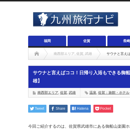
福岡
佐賀
長崎
南西部エリア
,
佐賀
,
武雄
サウナと言え
サウナと言えばココ！日帰り入浴もできる御
雄】
南西部エリア
,
佐賀
,
武雄
温泉
,
佐賀：旅館・ホテル
Tweet
Share
Hatena
Pocket
今回ご紹介するのは、佐賀県武雄市にある御船山楽園ホ