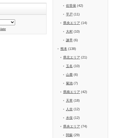
佐世保
(42)
平戸
(11)
県央エリア
(14)
late
大村
(10)
諫早
(6)
熊本
(138)
県北エリア
(21)
玉名
(10)
山鹿
(6)
菊池
(7)
県南エリア
(42)
天草
(18)
人吉
(12)
水俣
(12)
県央エリア
(74)
阿蘇
(29)