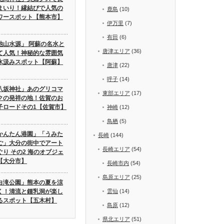
まいり！縁結びで人気の
鹿島
(10)
ワースポット【熊本市】
伊万里
(7)
有田
(6)
池山水源」 阿蘇の名水と
唐津エリア
(36)
て人気！神秘的な雰囲気
水汲みスポット【阿蘇】
唐津
(22)
呼子
(14)
八坂神社」あのグリコマ
東部エリア
(17)
クの発祥の地！佐賀のお
子ロードその1【佐賀市】
神崎
(12)
鳥栖
(5)
かんたん港園」「うみた
長崎
(144)
ご」大分の街中でアート
長崎エリア
(54)
ぐり その2 海のオブジェ
【大分市】
長崎市内
(54)
島原エリア
(25)
白滝公園」熊本の夏を涼
く！清流と鍾乳洞が楽し
雲仙
(14)
るスポット【五木村】
島原
(12)
県北エリア
(51)