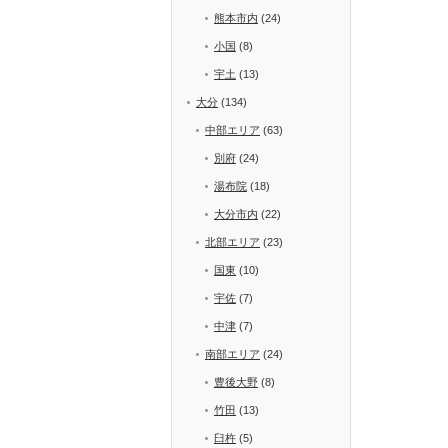
熊本市内
(24)
小国
(8)
宇土
(13)
大分
(134)
中部エリア
(63)
別府
(24)
湯布院
(18)
大分市内
(22)
北部エリア
(23)
国東
(10)
宇佐
(7)
中津
(7)
南部エリア
(24)
豊後大野
(8)
竹田
(13)
臼杵
(5)