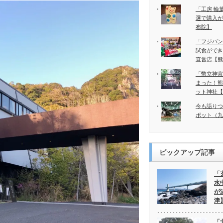
「工房 輪
選で購入が
布院】
「フジバン
試食ができ
直営店【熊
「幣立神宮
まった！熊
ット神社【
今も語りつ
ポット（九
ピックアップ記事
「
水
が
津
「