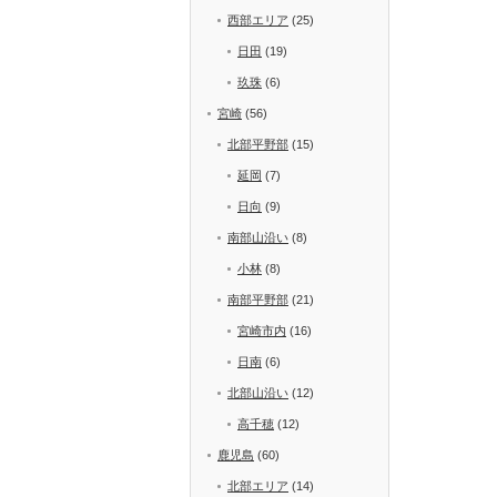
西部エリア
(25)
日田
(19)
玖珠
(6)
宮崎
(56)
北部平野部
(15)
延岡
(7)
日向
(9)
南部山沿い
(8)
小林
(8)
南部平野部
(21)
宮崎市内
(16)
日南
(6)
北部山沿い
(12)
高千穂
(12)
鹿児島
(60)
北部エリア
(14)