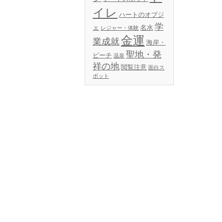
イレ
ハートのオブジ
学
ェ
名水
レジャー・体験
金運
業成就
海岸・
聖地・発
ビーチ
温泉
祥の地
閲覧注意
面白ス
ポット