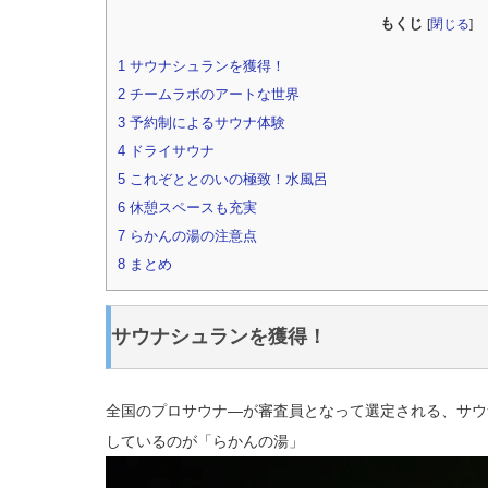
もくじ
[
閉じる
]
1
サウナシュランを獲得！
2
チームラボのアートな世界
3
予約制によるサウナ体験
4
ドライサウナ
5
これぞととのいの極致！水風呂
6
休憩スペースも充実
7
らかんの湯の注意点
8
まとめ
サウナシュランを獲得！
全国のプロサウナ―が審査員となって選定される、サウナ
しているのが「らかんの湯」