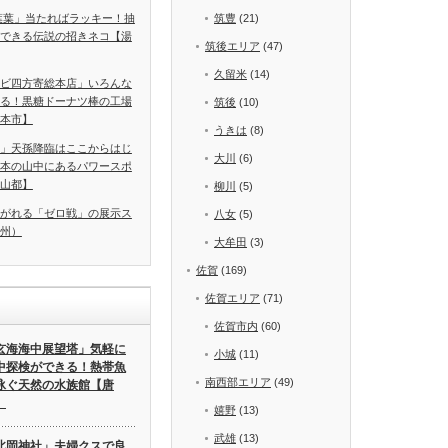
葉葉」当たればラッキー！抽
筑豊
(21)
できる伝説の招きネコ【湯
筑後エリア
(47)
久留米
(14)
ビ四方寄総本店」いろんな
る！黒糖ドーナツ棒の工場
筑後
(10)
本市】
うきは
(8)
」天孫降臨はここからはじ
大川
(6)
本の山中にあるパワースポ
山都】
柳川
(5)
がれる「ゼロ戦」の展示ス
八女
(5)
州）
大牟田
(3)
佐賀
(169)
佐賀エリア
(71)
佐賀市内
(60)
玄海海中展望塔」気軽に
小城
(11)
中探検ができる！熱帯魚
南西部エリア
(49)
泳ぐ天然の水族館【唐
】
嬉野
(13)
武雄
(13)
北岡神社」夫婦クスで良