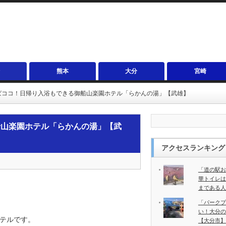
熊本
大分
宮崎
ばココ！日帰り入浴もできる御船山楽園ホテル「らかんの湯」【武雄】
船山楽園ホテル「らかんの湯」【武
アクセスランキング
「道の駅お
華トイレは
まである人
「パークプ
い！大分の
テルです。
【大分市】