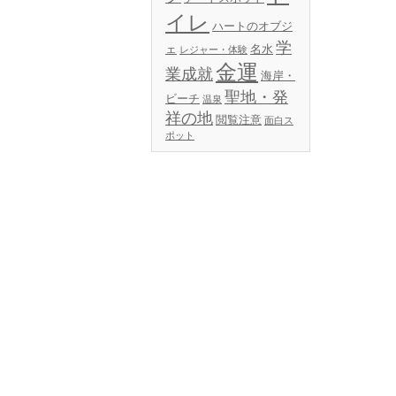
イレ
ハートのオブジ
学
ェ
名水
レジャー・体験
金運
業成就
海岸・
聖地・発
ビーチ
温泉
祥の地
閲覧注意
面白ス
ポット