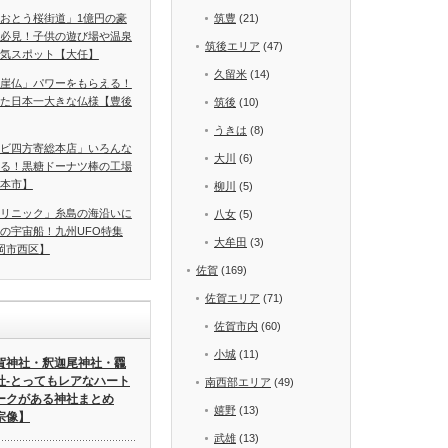
おとう桜街道」1億円の豪
筑豊
(21)
必見！子供の遊び場や温泉
筑後エリア
(47)
気スポット【大任】
久留米
(14)
崖仏」パワーをもらえる！
た日本一大きな仏様【豊後
筑後
(10)
うきは
(8)
ビ四方寄総本店」いろんな
大川
(6)
る！黒糖ドーナツ棒の工場
本市】
柳川
(5)
リニック」糸島の海沿いに
八女
(5)
の宇宙船！九州UFO特集
大牟田
(3)
岡市西区】
佐賀
(169)
佐賀エリア
(71)
佐賀市内
(60)
小城
(11)
賀神社・釈迦尾神社・龗
社-とってもレアなハート
南西部エリア
(49)
ークがある神社まとめ
嬉野
(13)
宗像】
武雄
(13)