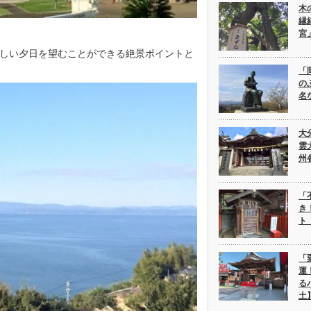
木
縁
宮
しい夕日を望むことができる絶景ポイントと
「
の
名
大
雲
州
「
き
ト
「
運
る
土