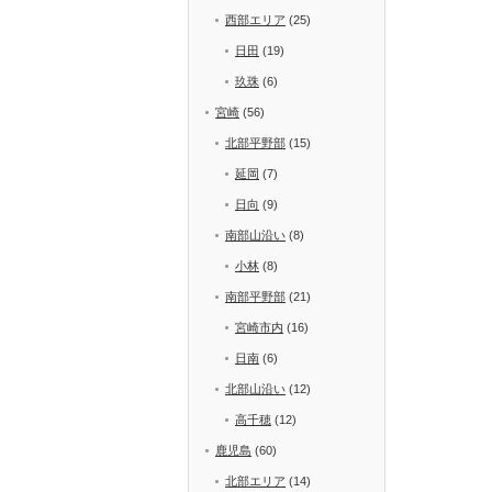
西部エリア
(25)
日田
(19)
玖珠
(6)
宮崎
(56)
北部平野部
(15)
延岡
(7)
日向
(9)
南部山沿い
(8)
小林
(8)
南部平野部
(21)
宮崎市内
(16)
日南
(6)
北部山沿い
(12)
高千穂
(12)
鹿児島
(60)
北部エリア
(14)