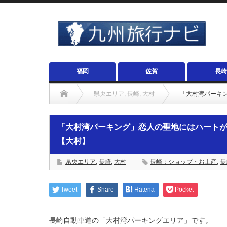
福岡
佐賀
長崎
県央エリア
,
長崎
,
大村
「大村湾パーキ
「大村湾パーキング」恋人の聖地にはハート
【大村】
県央エリア
,
長崎
,
大村
長崎：ショップ・お土産
,
長
Tweet
Share
Hatena
Pocket
長崎自動車道の「大村湾パーキングエリア」です。