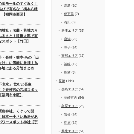
の葉モールのすぐ近く！
鹿島
(10)
結びで有名な「橋本八幡
伊万里
(7)
」【福岡市西区】
有田
(6)
岡城祉」名曲・荒城の月
唐津エリア
(36)
ふるさと！滝廉太郎で有
唐津
(22)
なスポット【竹田】
呼子
(14)
東部エリア
(17)
分・長崎・熊本-あの「出
大社」に気軽に参拝！九
神崎
(12)
各地にある分院まとめ
鳥栖
(5)
長崎
(144)
不老水」 飲むと長生
長崎エリア
(54)
！？香椎宮の穴場スポッ
【福岡市東区】
長崎市内
(54)
島原エリア
(25)
粟島神社」くぐって開
雲仙
(14)
！日本一小さい鳥居があ
パワースポット神社【宇
島原
(12)
】
県北エリア
(51)