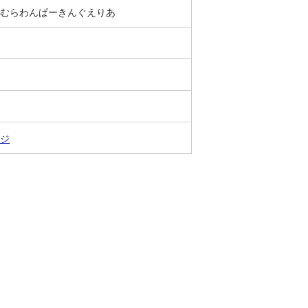
むらわんぱーきんぐえりあ
ジ