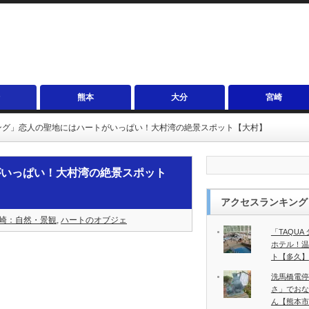
熊本
大分
宮崎
ング」恋人の聖地にはハートがいっぱい！大村湾の絶景スポット【大村】
がいっぱい！大村湾の絶景スポット
アクセスランキング
崎：自然・景観
,
ハートのオブジェ
「TAQU
ホテル！温
ト【多久】
洗馬橋電停
さ」でおな
ん【熊本市