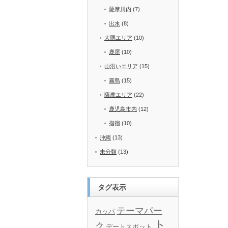
薩摩川内
(7)
出水
(8)
大隅エリア
(10)
鹿屋
(10)
山沿いエリア
(15)
霧島
(15)
薩摩エリア
(22)
鹿児島市内
(12)
指宿
(10)
沖縄
(13)
未分類
(13)
タグ表示
テーマパー
カッパ
ト
ク
デートスポット