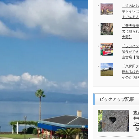
「道の駅お
華トイレは
まである人
「普光寺磨
岩に彫られ
大野】
「フジバン
試食ができ
直営店【熊
「久保田ク
現れる銀色
その2【福
ピックアップ記事
古
神
マ
【