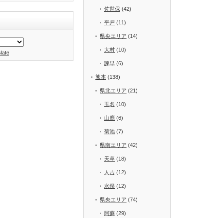
佐世保
(42)
平戸
(11)
県央エリア
(14)
大村
(10)
late
諫早
(6)
熊本
(138)
県北エリア
(21)
玉名
(10)
山鹿
(6)
菊池
(7)
県南エリア
(42)
天草
(18)
人吉
(12)
水俣
(12)
県央エリア
(74)
阿蘇
(29)