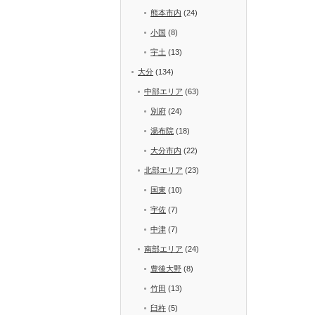
熊本市内
(24)
小国
(8)
宇土
(13)
大分
(134)
中部エリア
(63)
別府
(24)
湯布院
(18)
大分市内
(22)
北部エリア
(23)
国東
(10)
宇佐
(7)
中津
(7)
南部エリア
(24)
豊後大野
(8)
竹田
(13)
臼杵
(5)