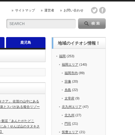
サイトマップ
運営者
お問い合わせ
鹿児島
地域のイチオシ情報！
福岡
(253)
福岡エリア
(140)
福岡市内
(89)
宗像
(20)
糸島
(22)
太宰府
(9)
A タクア」 佐賀の山中にある
泉とスパがある複合リゾー
北九州エリア
(47)
北九州
(27)
-童謡「あんたがたどこ
門司
(21)
じみ！せんば山のタヌキさ
】
筑豊エリア
(21)