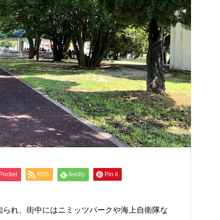
Pocket
RSS
feedly
Pin it
知られ、街中にはニミッツパークや海上自衛隊な