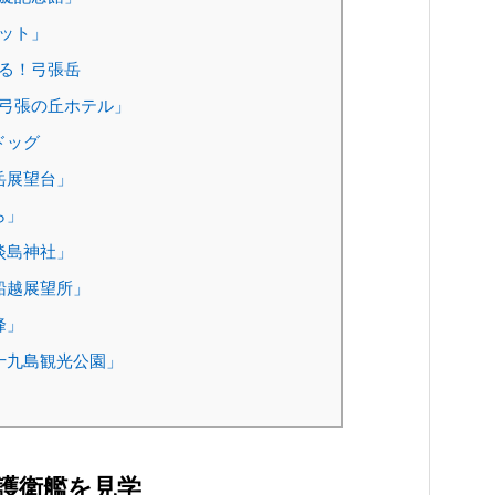
ット」
る！弓張岳
弓張の丘ホテル」
ドッグ
岳展望台」
ら」
淡島神社」
船越展望所」
峰」
十九島観光公園」
護衛艦を見学