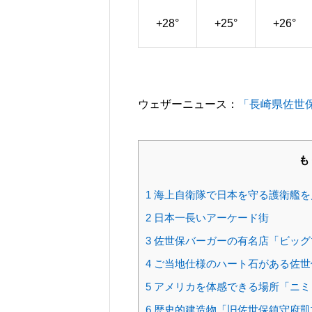
+
28°
+
25°
+
26°
ウェザーニュース：
「長崎県佐世
も
1
海上自衛隊で日本を守る護衛艦を
2
日本一長いアーケード街
3
佐世保バーガーの有名店「ビッグ
4
ご当地仕様のハート石がある佐世
5
アメリカを体感できる場所「ニミ
6
歴史的建造物「旧佐世保鎮守府凱