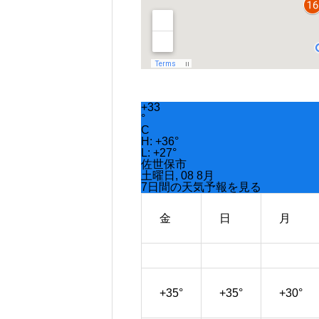
+
33
°
C
H:
+
36°
L:
+
27°
佐世保市
土曜日, 08 8月
7日間の天気予報を見る
金
日
月
+
35°
+
35°
+
30°