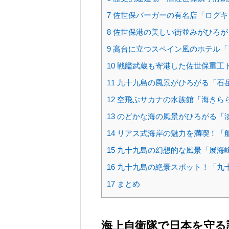
7
佐世保バーガーの有名店「ログキ
8
佐世保港の美しい街並みがひろが
9
高台に立つスペイン風のホテル「
10
戦艦武蔵も寄港した佐世保重工
11
九十九島の風景がひろがる「石
12
空飛ぶサカナの水族館「海きら
13
のどかな海の風景がひろがる「
14
リアス式海岸の魅力を満喫！「
15
九十九島の幻想的な風景「展海
16
九十九島の絶景スポット！「九
17
まとめ
海上自衛隊で日本を守る