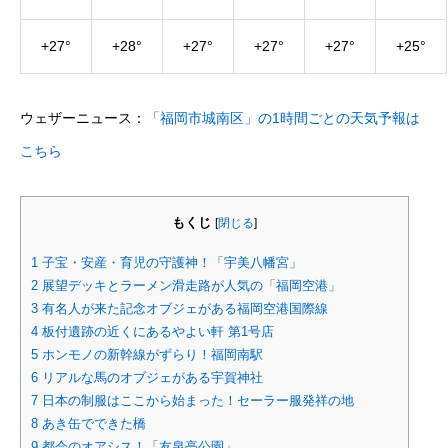
+
27°
+
28°
+
27°
+
27°
+
27°
+
25°
ウェザーニュース：
「福岡市城南区」の1時間ごとの天気予報は
こちら
もくじ
[
閉じる
]
1
子宝・安産・育児の守護神！「宇美八幡宮」
2
展望デッキとラーメン滑走路が人気の「福岡空港」
3
有名人が来た記念オブジェがある福岡空港国際線
4
板付遺跡の近くにあるやよい軒 第1号店
5
ホンモノの新幹線がずらり！福岡南駅
6
リアルな馬のオブジェがある宇賀神社
7
日本の制服はここから始まった！セーラー服発祥の地
8
あき缶でできた橋
9
都会のオアシス！「友泉亭公園」