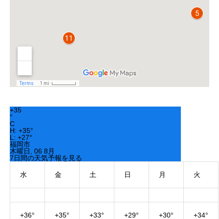
+
35
°
C
H:
+
35°
L:
+
27°
福岡市
木曜日, 06 8月
7日間の天気予報を見る
水
金
土
日
月
火
+
36°
+
35°
+
33°
+
29°
+
30°
+
34°