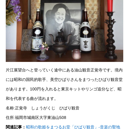
片江展望台へと登っていく途中にある油山観音正覚寺です。境内
には昭和の国民的歌手、美空ひばりさんをまつったひばり観音堂
があります。100円を入れると東京キットやリンゴ追分など、昭
和を代表する曲が流れます。
名称:正覚寺 しょうがくじ ひばり観音
住所:福岡市城南区大字東油山508
関連記事：
昭和の歌姫をまつるお堂「ひばり観音」-音楽の聖地