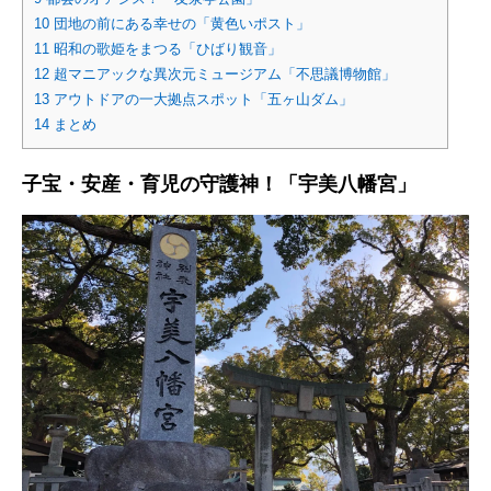
10
団地の前にある幸せの「黄色いポスト」
11
昭和の歌姫をまつる「ひばり観音」
12
超マニアックな異次元ミュージアム「不思議博物館」
13
アウトドアの一大拠点スポット「五ヶ山ダム」
14
まとめ
子宝・安産・育児の守護神！「宇美八幡宮」